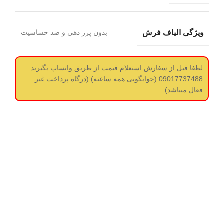
ویژگی الیاف فرش
بدون پرز دهی و ضد حساسیت
لطفا قبل از سفارش استعلام قیمت از طریق واتساپ بگیرید
09017737488 (جوابگویی همه ساعته) (درگاه پرداخت غیر
فعال میباشد)