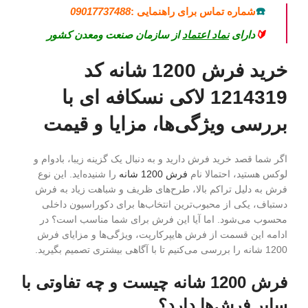
☎️
شماره تماس برای راهنمایی :
09017737488
🔰
دارای
نماد اعتماد
از سازمان صنعت ومعدن کشور
خرید فرش 1200 شانه کد
1214319 لاکی نسکافه ای
با
بررسی ویژگی‌ها، مزایا و قیمت
اگر شما قصد خرید فرش دارید و به دنبال یک گزینه زیبا، بادوام و
لوکس هستید، احتمالا نام
فرش 1200 شانه
را شنیده‌اید. این نوع
فرش به دلیل تراکم بالا، طرح‌های ظریف و شباهت زیاد به فرش
دستباف، یکی از محبوب‌ترین انتخاب‌ها برای دکوراسیون داخلی
محسوب می‌شود. اما آیا این فرش برای شما مناسب است؟ در
ادامه این قسمت از فرش هایپرکارپت، ویژگی‌ها و مزایای فرش
1200 شانه را بررسی می‌کنیم تا با آگاهی بیشتری تصمیم بگیرید.
فرش 1200 شانه چیست و چه تفاوتی با
سایر فرش‌ها دارد؟