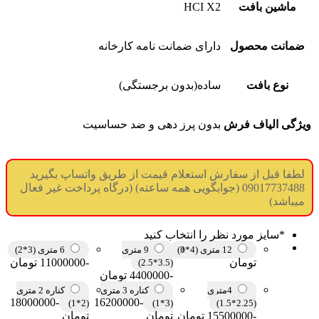
ماشین بافت
HCI X2
ضمانت محصول
دارای ضمانت نامه کارخانه
نوع بافت
ساده(بدون برجستگی)
ویژگی الیاف فرش
بدون پرز دهی و ضد حساسیت
لطفا قبل از سفارش استعلام قیمت از طریق واتساپ بگیرید
09017737488 (جوابگویی همه ساعته) (درگاه پرداخت غیر فعال
میباشد)
*
سایز مورد نظر را انتخاب کنید
12 متری (4*3)
9 متری
6 متری (3*2)
تومان
-11000000 تومان
(3.5*2.5)
-4400000 تومان
4متری
کناره 3 متری
کناره 2 متری
-18000000
-16200000
(2*1)
(3*1)
(2.25*1.5)
-15500000 تومان
تومان
تومان