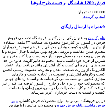
فرش 1200 شانه گل برجسته طرح انوشا
23،000،000
تومان
انتخاب گزینه‌ها
⭐همراه با ارسال رایگان
هایپرکارپت
به عنوان یکی از بزرگترین فروشگاه تخصصی فروش
فرش در کشور، در کنار تنوع محصولات، ضمانت ۲۴ ماهه، استفاده
از بهترین الیاف و کیفیت بینظیر محیطی را فراهم نموده تا خریداران
محترم ضمن مقایسه و بررسی هرچه بهتر، بتوانند با خیال آسوده و با
هر میزان بودجه به محصول مورد نیاز خود دست پیدا کنند و تجربهای
شیرین از خرید خود داشته باشند. مجموعه هایپرکارپت عالوه بر اخذ
مجوزهای الزم برای کسب و کار اینترنتی مانند دریافت نماد اعتماد
الکترونیک از وزارت صنعت، معدن و تجارت، عضویت رسمی انجمن
کسب وکارهای اینترنتی و عضویت در اتحادیه کسب و کارهای
مجازی کشور ، توانسته تمامی گواهینامه ها و استاندارد های جهانی
که محصوالت خود را در داخل و خارج از کشور عرضه می کند را نیز
دریافت کند. و کلیه محصوالت را در سریعترین زمان، با ضمانت
کیفیت و قیمت به دست خریداران عزیز میرساند
در این فروشگاه می توانید انواع محصولات فرش کاشان،
تابلو
فرش ماشینی
،
تابلو فرش چهره
و محصولات مرتبط را با بهترین