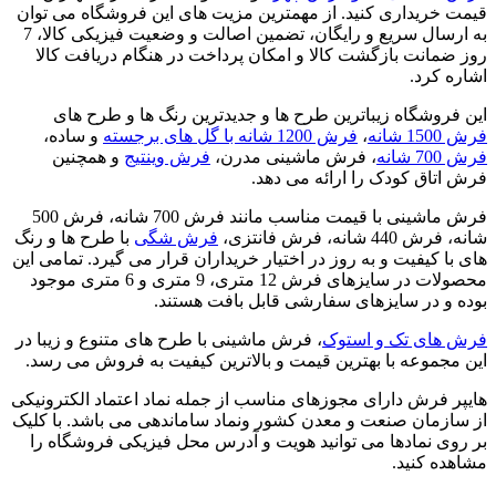
قیمت خریداری کنید. از مهمترین مزیت های این فروشگاه می توان
به ارسال سریع و رایگان، تضمین اصالت و وضعیت فیزیکی کالا، 7
روز ضمانت بازگشت کالا و امکان پرداخت در هنگام دریافت کالا
اشاره کرد.
این فروشگاه زیباترین طرح ها و جدیدترین رنگ ها و طرح های
فرش 1500 شانه
،
فرش 1200 شانه با گل های برجسته
و ساده،
فرش 700 شانه
، فرش ماشینی مدرن،
فرش وینتیج
و همچنین
فرش اتاق کودک را ارائه می دهد.
فرش ماشینی با قیمت مناسب مانند فرش 700 شانه، فرش 500
شانه، فرش 440 شانه، فرش فانتزی،
فرش شگی
با طرح ها و رنگ
های با کیفیت و به روز در اختیار خریداران قرار می گیرد. تمامی این
محصولات در سایزهای فرش 12 متری، 9 متری و 6 متری موجود
بوده و در سایزهای سفارشی قابل بافت هستند.
فرش های تک و استوک
، فرش ماشینی با طرح های متنوع و زیبا در
این مجموعه با بهترین قیمت و بالاترین کیفیت به فروش می رسد.
هایپر فرش دارای مجوزهای مناسب از جمله نماد اعتماد الکترونیکی
از سازمان صنعت و معدن کشور ونماد ساماندهی می باشد. با کلیک
بر روی نمادها می توانید هویت و آدرس محل فیزیکی فروشگاه را
مشاهده کنید.