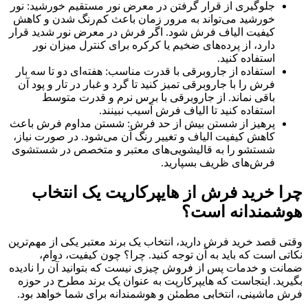
جلوگیری از قرار گرفتن در معرض نور مستقیم خورشید: نور
خورشید می‌تواند به مرور زمان باعث کم‌رنگ شدن و کاهش
کیفیت الیاف فرش شود. اگر فرش در معرض نور شدید قرار
دارد، از پرده‌های ضخیم یا کرکره برای کنترل میزان نور
استفاده کنید.
استفاده از جاروبرقی با قدرت مناسب: هفته‌ای دو تا سه بار
فرش را با جاروبرقی تمیز کنید تا گرد و غبار در تار و پود آن
باقی نماند. از جاروبرقی با برس نرم و قدرت متوسط
استفاده کنید تا الیاف فرش آسیب نبینند.
پرهیز از شستن بیش از حد فرش: شستن مداوم فرش باعث
کاهش کیفیت الیاف و تغییر رنگ آن می‌شود. در صورت نیاز،
شستشو را به قالیشویی‌های معتبر و متخصص در شستشوی
فرش‌های ظریف بسپارید.
چرا خرید فرش از هایپرکارپت یک انتخاب
هوشمندانه است؟
وقتی قصد خرید فرش دارید، انتخاب یک برند معتبر یکی از مهم‌ترین
نکاتی است که باید به آن توجه کنید. چرا؟ چون کیفیت، دوام،
ضمانت و خدمات پس از فروش چیزی نیست که بتوانید آن را نادیده
بگیرید. اینجاست که هایپرکارپت به عنوان یک برند مطرح در حوزه
فرش ماشینی، انتخابی مطمئن و هوشمندانه برای شما خواهد بود.