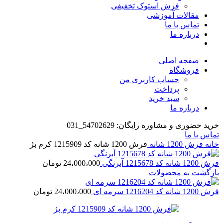
فرش استوک تخفیفی
مقالات آموزشی
تماس با ما
درباره ما
صفحه اصلی
فروشگاه
حساب کاربری من
پرداخت
سبد خرید
درباره ما
خرید حضوری و مشاوره رایگان: 54702629_031
تماس با ما
خانه
فرش 1200 شانه
فرش 1200 شانه کد 1215909 کرم بژ
فرش 1200 شانه کد 1215678 آبرنگی
24،000،000
تومان
بازگشت به محصولات
فرش 1200 شانه کد 1216204 سرمه ای
24،000،000
تومان