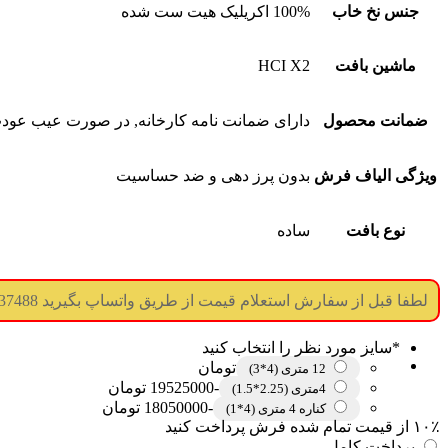
جنس نخ خاب
100% اکریلیک هیت ست شده
ماشین بافت
HCI X2
ضمانت محصول
دارای ضمانت نامه کارخانه, در صورت عیب عودت
ویژگی الیاف فرش
بدون پرز دهی و ضد حساسیت
نوع بافت
ساده
لطفا قبل از سفارش استعلام قیمت از طریق واتساپ بگیرید 09017737488 (جوابگویی همه ساعته) (درگاه پرداخت غیر فعال میباشد)
*
سایز مورد نظر را انتخاب کنید
تومان
12 متری (4*3)
-19525000 تومان
4متری (2.25*1.5)
-18050000 تومان
کناره 4 متری (4*1)
۱۰٪ از قیمت تمام شده فرش پرداخت کنید
پرداخت کامل