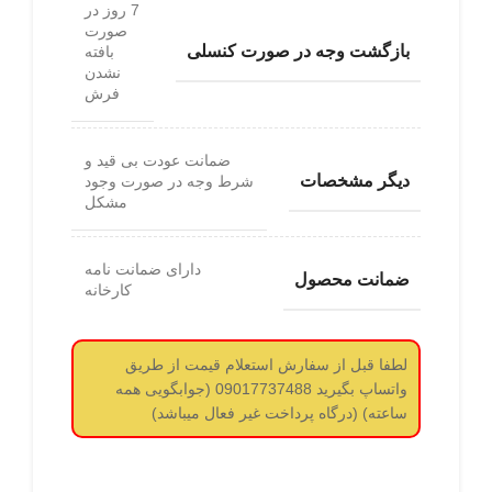
7 روز در
صورت
بازگشت وجه در صورت کنسلی
بافته
نشدن
فرش
ضمانت عودت بی قید و
دیگر مشخصات
شرط وجه در صورت وجود
مشکل
دارای ضمانت نامه
ضمانت محصول
کارخانه
لطفا قبل از سفارش استعلام قیمت از طریق
واتساپ بگیرید 09017737488 (جوابگویی همه
ساعته) (درگاه پرداخت غیر فعال میباشد)