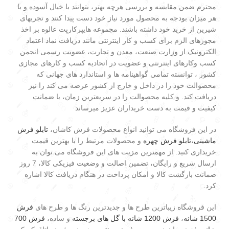
محترم ضمن مقایسه و بررسی هرچه بهتر، بتوانند با خیال آسوده و با
هر میزان بودجه به محصول مورد نیاز خود دست پیدا کنند و تجربهای
شیرین از خرید خود داشته باشند. مجموعه هایپرکارپت عالوه بر اخذ
مجوزهای الزم برای کسب و کار اینترنتی مانند دریافت نماد اعتماد
الکترونیک از وزارت صنعت، معدن و تجارت، عضویت رسمی انجمن
کسب وکارهای اینترنتی و عضویت در اتحادیه کسب و کارهای مجازی
کشور ، توانسته تمامی گواهینامه ها و استاندارد های جهانی که
محصوالت خود را در داخل و خارج از کشور عرضه می کند را نیز
دریافت کند. و کلیه محصوالت را در سریعترین زمان، با ضمانت
کیفیت و قیمت به دست خریداران عزیز میرساند
در این فروشگاه می توانید انواع محصولات فرش کاشان،
تابلو فرش
ماشینی
،
تابلو فرش چهره
و محصولات مرتبط را با بهترین قیمت
خریداری کنید. از مهمترین مزیت های این فروشگاه می توان به
ارسال سریع و رایگان، تضمین اصالت و وضعیت فیزیکی کالا، 7 روز
ضمانت بازگشت کالا و امکان پرداخت در هنگام دریافت کالا اشاره
کرد.
این فروشگاه زیباترین طرح ها و جدیدترین رنگ ها و طرح های
فرش
1500 شانه
،
فرش 1200 شانه با گل های برجسته
و ساده،
فرش 700