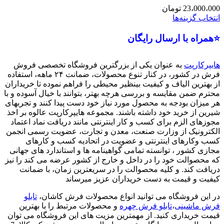
23،000،000
تومان
انتخاب گزینه‌ها
⭐همراه با ارسال رایگان
هایپرکارپت
به عنوان یکی از بزرگترین فروشگاه تخصصی فروش
فرش در کشور، در کنار تنوع محصولات، ضمانت ۲۴ ماهه، استفاده
از بهترین الیاف و کیفیت بینظیر محیطی را فراهم نموده تا خریداران
محترم ضمن مقایسه و بررسی هرچه بهتر، بتوانند با خیال آسوده و با
هر میزان بودجه به محصول مورد نیاز خود دست پیدا کنند و تجربهای
شیرین از خرید خود داشته باشند. مجموعه هایپرکارپت عالوه بر اخذ
مجوزهای الزم برای کسب و کار اینترنتی مانند دریافت نماد اعتماد
الکترونیک از وزارت صنعت، معدن و تجارت، عضویت رسمی انجمن
کسب وکارهای اینترنتی و عضویت در اتحادیه کسب و کارهای
مجازی کشور ، توانسته تمامی گواهینامه ها و استاندارد های جهانی
که محصوالت خود را در داخل و خارج از کشور عرضه می کند را نیز
دریافت کند. و کلیه محصوالت را در سریعترین زمان، با ضمانت
کیفیت و قیمت به دست خریداران عزیز میرساند
در این فروشگاه می توانید انواع محصولات فرش کاشان،
تابلو
فرش ماشینی
،
تابلو فرش چهره
و محصولات مرتبط را با بهترین
قیمت خریداری کنید. از مهمترین مزیت های این فروشگاه می توان