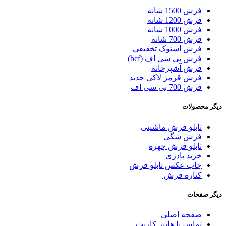
فرش 1500 شانه
فرش 1200 شانه
فرش 1000 شانه
فرش 700 شانه
فرش استوک تخفیفی
فرش بی سی اف (bcf)
فرش آشپزخانه
فرش قرمز لاکی جدید
فرش 700 بی سی اف
دیگر محصولات
تابلو فرش ماشینی
فرش شگی
تابلو فرش چهره
خرید پادری
چاپ عکس تابلو فرش
کناره فرش
دیگر صفحات
صفحه اصلی
تماس با هایپر کارپت