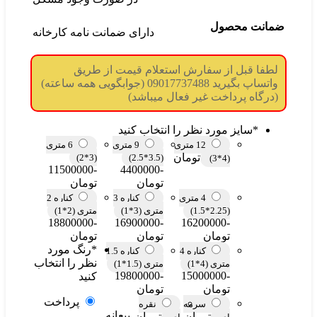
ضمانت محصول
دارای ضمانت نامه کارخانه
لطفا قبل از سفارش استعلام قیمت از طریق
واتساپ بگیرید 09017737488 (جوابگویی همه ساعته)
(درگاه پرداخت غیر فعال میباشد)
*
سایز مورد نظر را انتخاب کنید
12 متری
9 متری
6 متری
تومان
(3*2)
(3.5*2.5)
(4*3)
-11500000
-4400000
تومان
تومان
4 متری
کناره 3
کناره 2
(2.25*1.5)
متری (3*1)
متری (2*1)
-18800000
-16900000
-16200000
تومان
تومان
تومان
*
رنگ مورد
کناره 4
کناره 1.5
نظر را انتخاب
متری (4*1)
متری (1.5*1)
-19800000
-15000000
کنید
تومان
تومان
پرداخت
سرمه
نقره
بیعانه
تومان
تومان