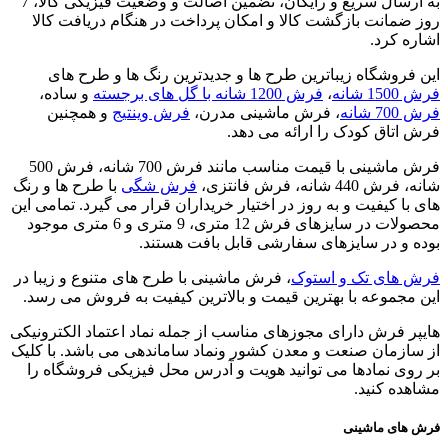
به ارسال سریع و رایگان، تضمین اصالت و وضعیت فیزیکی کالا، 7
روز ضمانت بازگشت کالا و امکان پرداخت در هنگام دریافت کالا
اشاره کرد.
این فروشگاه زیباترین طرح ها و جدیدترین رنگ ها و طرح های
فرش 1500 شانه
،
فرش 1200 شانه با گل های برجسته
و ساده،
فرش 700 شانه
، فرش ماشینی مدرن،
فرش وینتیج
و همچنین
فرش اتاق کودک را ارائه می دهد.
فرش ماشینی با قیمت مناسب مانند فرش 700 شانه، فرش 500
شانه، فرش 440 شانه، فرش فانتزی،
فرش شگی
با طرح ها و رنگ
های با کیفیت و به روز در اختیار خریداران قرار می گیرد. تمامی این
محصولات در سایزهای فرش 12 متری، 9 متری و 6 متری موجود
بوده و در سایزهای سفارشی قابل بافت هستند.
فرش های تک و استوک
، فرش ماشینی با طرح های متنوع و زیبا در
این مجموعه با بهترین قیمت و بالاترین کیفیت به فروش می رسد.
هایپر فرش دارای مجوزهای مناسب از جمله نماد اعتماد الکترونیکی
از سازمان صنعت و معدن کشور ونماد ساماندهی می باشد. با کلیک
بر روی نمادها می توانید هویت و آدرس محل فیزیکی فروشگاه را
مشاهده کنید.
فرش های ماشینی