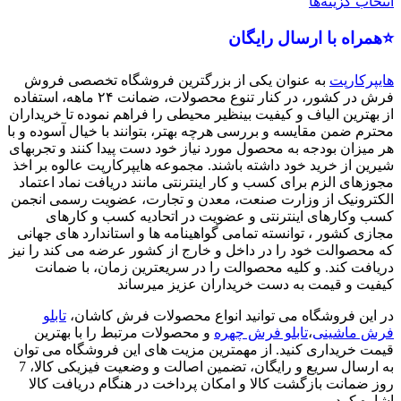
انتخاب گزینه‌ها
⭐همراه با ارسال رایگان
هایپرکارپت
به عنوان یکی از بزرگترین فروشگاه تخصصی فروش
فرش در کشور، در کنار تنوع محصولات، ضمانت ۲۴ ماهه، استفاده
از بهترین الیاف و کیفیت بینظیر محیطی را فراهم نموده تا خریداران
محترم ضمن مقایسه و بررسی هرچه بهتر، بتوانند با خیال آسوده و با
هر میزان بودجه به محصول مورد نیاز خود دست پیدا کنند و تجربهای
شیرین از خرید خود داشته باشند. مجموعه هایپرکارپت عالوه بر اخذ
مجوزهای الزم برای کسب و کار اینترنتی مانند دریافت نماد اعتماد
الکترونیک از وزارت صنعت، معدن و تجارت، عضویت رسمی انجمن
کسب وکارهای اینترنتی و عضویت در اتحادیه کسب و کارهای
مجازی کشور ، توانسته تمامی گواهینامه ها و استاندارد های جهانی
که محصوالت خود را در داخل و خارج از کشور عرضه می کند را نیز
دریافت کند. و کلیه محصوالت را در سریعترین زمان، با ضمانت
کیفیت و قیمت به دست خریداران عزیز میرساند
در این فروشگاه می توانید انواع محصولات فرش کاشان،
تابلو
فرش ماشینی
،
تابلو فرش چهره
و محصولات مرتبط را با بهترین
قیمت خریداری کنید. از مهمترین مزیت های این فروشگاه می توان
به ارسال سریع و رایگان، تضمین اصالت و وضعیت فیزیکی کالا، 7
روز ضمانت بازگشت کالا و امکان پرداخت در هنگام دریافت کالا
اشاره کرد.