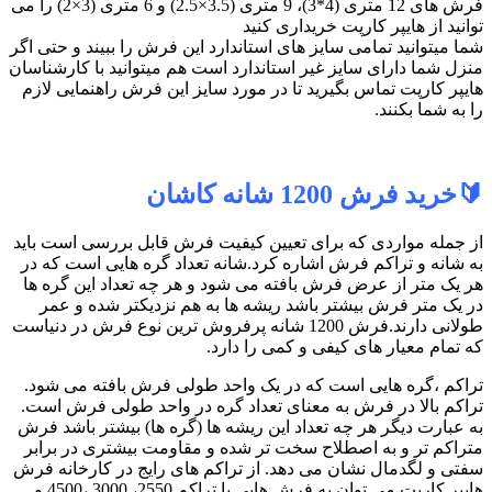
فرش های 12 متری (4*3)، 9 متری (3.5×2.5) و 6 متری (3×2) را می
توانید از هایپر کارپت خریداری کنید
شما میتوانید تمامی سایز های استاندارد این فرش را ببیند و حتی اگر
منزل شما دارای سایز غیر استاندارد است هم میتوانید با کارشناسان
هایپر کارپت تماس بگیرید تا در مورد سایز این فرش راهنمایی لازم
را به شما بکنند.
🔰خرید فرش 1200 شانه کاشان
از جمله مواردی که برای تعیین کیفیت فرش قابل بررسی است باید
به شانه و تراکم فرش اشاره کرد.شانه تعداد گره هایی است که در
هر یک متر از عرض فرش بافته می شود و هر چه تعداد این گره ها
در یک متر فرش بیشتر باشد ریشه ها به هم نزدیکتر شده و عمر
طولانی دارند.فرش 1200 شانه پرفروش ترین نوع فرش در دنیاست
که تمام معیار های کیفی و کمی را دارد.
تراکم ،گره هایی است که در یک واحد طولی فرش بافته می شود.
تراکم بالا در فرش به معنای تعداد گره در واحد طولی فرش است.
به عبارت دیگر هر چه تعداد این ریشه ها (گره ها) بیشتر باشد فرش
متراکم تر و به اصطلاح سخت تر شده و مقاومت بیشتری در برابر
سفتی و لگدمال نشان می دهد. از تراکم های رایج در کارخانه فرش
هایپر کارپت می توان به فرش هایی با تراکم 2550، 3000 ،4500 و