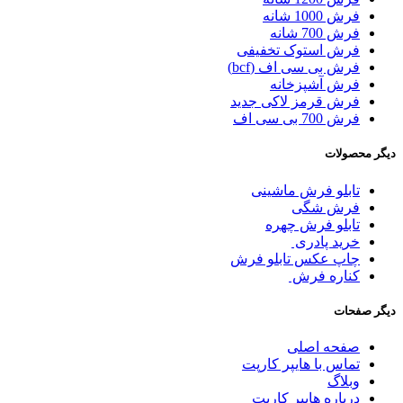
فرش 1000 شانه
فرش 700 شانه
فرش استوک تخفیفی
فرش بی سی اف (bcf)
فرش آشپزخانه
فرش قرمز لاکی جدید
فرش 700 بی سی اف
دیگر محصولات
تابلو فرش ماشینی
فرش شگی
تابلو فرش چهره
خرید پادری
چاپ عکس تابلو فرش
کناره فرش
دیگر صفحات
صفحه اصلی
تماس با هایپر کارپت
وبلاگ
درباره هایپر کارپت