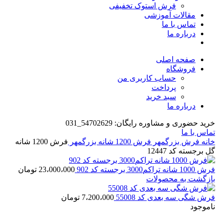
فرش استوک تخفیفی
مقالات آموزشی
تماس با ما
درباره ما
صفحه اصلی
فروشگاه
حساب کاربری من
پرداخت
سبد خرید
درباره ما
خرید حضوری و مشاوره رایگان: 54702629_031
تماس با ما
خانه
فرش بزرگمهر
فرش 1200 شانه بزرگمهر
فرش 1200 شانه
گل برجسته کد 12447
فرش 1000 شانه تراکم3000 برجسته کد 902
23،000،000
تومان
بازگشت به محصولات
فرش شگی سه بعدی کد 55008
7،200،000
تومان
ناموجود