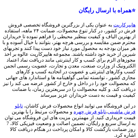
⭐همراه با ارسال رایگان
هایپرکارپت
به عنوان یکی از بزرگترین فروشگاه تخصصی فروش
فرش در کشور، در کنار تنوع محصولات، ضمانت ۲۴ ماهه، استفاده
از بهترین الیاف و کیفیت بینظیر محیطی را فراهم نموده تا خریداران
محترم ضمن مقایسه و بررسی هرچه بهتر، بتوانند با خیال آسوده و با
هر میزان بودجه به محصول مورد نیاز خود دست پیدا کنند و تجربهای
شیرین از خرید خود داشته باشند. مجموعه هایپرکارپت عالوه بر اخذ
مجوزهای الزم برای کسب و کار اینترنتی مانند دریافت نماد اعتماد
الکترونیک از وزارت صنعت، معدن و تجارت، عضویت رسمی انجمن
کسب وکارهای اینترنتی و عضویت در اتحادیه کسب و کارهای
مجازی کشور ، توانسته تمامی گواهینامه ها و استاندارد های جهانی
که محصوالت خود را در داخل و خارج از کشور عرضه می کند را نیز
دریافت کند. و کلیه محصوالت را در سریعترین زمان، با ضمانت
کیفیت و قیمت به دست خریداران عزیز میرساند
در این فروشگاه می توانید انواع محصولات فرش کاشان،
تابلو
فرش ماشینی
،
تابلو فرش چهره
و محصولات مرتبط را با بهترین
قیمت خریداری کنید. از مهمترین مزیت های این فروشگاه می توان
به ارسال سریع و رایگان، تضمین اصالت و وضعیت فیزیکی کالا، 7
روز ضمانت بازگشت کالا و امکان پرداخت در هنگام دریافت کالا
اشاره کرد.