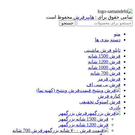
تمامی حقوق برای :
هایپرفرش
محفوظ است
جستجو
منو
دسته بندی ها
تابلو فرش ماشینی
فرش 1500 شانه
فرش 1200 شانه
فرش 1000 شانه
فرش 700 شانه
فرش قرمز
فرش بی سی اف
فرش وینتیج (کهنه نما)
کناره فرش
فرش استوک تخفیفی
پادری
فرش بزرگمهر
فرش 1500 شانه بزرگمهر
فرش 1200 شانه بزرگمهر
فرش 700 شانه