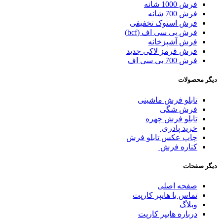
فرش 1000 شانه
فرش 700 شانه
فرش استوک تخفیفی
فرش بی سی اف (bcf)
فرش آشپزخانه
فرش قرمز لاکی جدید
فرش 700 بی سی اف
دیگر محصولات
تابلو فرش ماشینی
فرش شگی
تابلو فرش چهره
خرید پادری
چاپ عکس تابلو فرش
کناره فرش
دیگر صفحات
صفحه اصلی
تماس با هایپر کارپت
وبلاگ
درباره هایپر کارپت