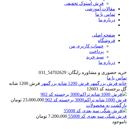
فرش استوک تخفیفی
مقالات آموزشی
تماس با ما
درباره ما
صفحه اصلی
فروشگاه
حساب کاربری من
پرداخت
سبد خرید
درباره ما
خرید حضوری و مشاوره رایگان: 54702629_031
تماس با ما
خانه
فرش بزرگمهر
فرش 1200 شانه بزرگمهر
فرش 1200 شانه
گل برجسته کد 12603
فرش 1000 شانه تراکم3000 برجسته کد 902
23،000،000
تومان
بازگشت به محصولات
فرش شگی سه بعدی کد 55008
7،200،000
تومان
ناموجود