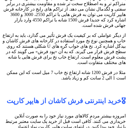
متراکم تر و به اصطلاح سخت تر شده و مقاومت بیشتری در برابر
سفتی و لگدمال نشان می دهد. از تراکم های رایج در کارخانه فرش
هایپر کارپت می توان به فرش هایی با تراکم 2550، 3000 و 3600
اشاره کرد که جدیدا فرش 1500 شانه با تراکم 4550 وارد بازار
جهانی فرش شده است.
از دیگر عواملی که بر کیفیت یک فرش تأثیر می گذارد، باید به ارتفاع
خاب و همچنین نوع نخ مورد استفاده در کارخانه های فرش کاشان و
بیدگل اشاره کرد. نخ های خواب گره های U شکلی هستند که روی
سطح فرش قرار می گیرند. که به آن «پود فرش» می گویند که در
پشت فرش معلوم است. ارتفاع خاب نخ برای فرش هایی با شانه
های مختلف متفاوت است.
مثلا در فرش 1200 شانه ارتفاع نخ خاب 7 میل است که این ممکن
است 1 الی 2 سانت کم و زیاد باشد.
🎖️خرید اینترنتی فرش کاشان از هایپر کارپت
امروزه بیشتر مردم کالاهای مورد نیاز خود را به صورت آنلاین
خریداری می کنند. کافی است قبل از خرید یک سایت معتبر مرتبط
با نیاز خود پیدا کنید. در انتهای سایت هایپر کارپت نماد اعتماد