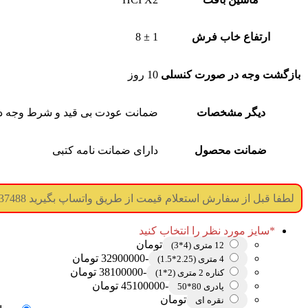
ارتفاع خاب فرش
1 ± 8
بازگشت وجه در صورت کنسلی
10 روز
دیگر مشخصات
ضمانت عودت بی قید و شرط وجه 
ضمانت محصول
دارای ضمانت نامه کتبی
لطفا قبل از سفارش استعلام قیمت از طریق واتساپ بگیرید 09017737488 (جوابگویی همه ساعته) (درگاه پرداخت غیر فعال میباشد)
*
سایز مورد نظر را انتخاب کنید
تومان
12 متری (4*3)
-32900000 تومان
4 متری (2.25*1.5)
-38100000 تومان
کناره 2 متری (2*1)
-45100000 تومان
پادری 80*50
تومان
نقره ای