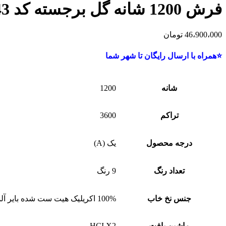
فرش 1200 شانه گل برجسته کد 12843
46،900،000
تومان
⭐همراه با ارسال رایگان تا شهر شما
شانه
1200
تراکم
3600
درجه محصول
یک (A)
تعداد رنگ
9 رنگ
جنس نخ خاب
100% اکریلیک هیت ست شده بایر آلمان
ماشین بافت
HCI X2