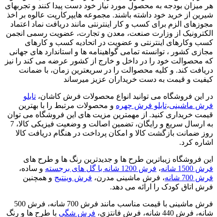
هر میزان بودجه به محصول مورد نیاز خود دست پیدا کنند و تجربهای
شیرین از خرید خود داشته باشند. مجموعه هایپرکارپت عالوه بر اخذ
مجوزهای الزم برای کسب و کار اینترنتی مانند دریافت نماد اعتماد
الکترونیک از وزارت صنعت، معدن و تجارت، عضویت رسمی انجمن
کسب وکارهای اینترنتی و عضویت در اتحادیه کسب و کارهای
مجازی کشور ، توانسته تمامی گواهینامه ها و استاندارد های جهانی
که محصوالت خود را در داخل و خارج از کشور عرضه می کند را نیز
دریافت کند. و کلیه محصوالت را در سریعترین زمان، با ضمانت
کیفیت و قیمت به دست خریداران عزیز میرساند
در این فروشگاه می توانید انواع محصولات فرش کاشان،
تابلو
فرش ماشینی
،
تابلو فرش چهره
و محصولات مرتبط را با بهترین
قیمت خریداری کنید. از مهمترین مزیت های این فروشگاه می توان
به ارسال سریع و رایگان، تضمین اصالت و وضعیت فیزیکی کالا، 7
روز ضمانت بازگشت کالا و امکان پرداخت در هنگام دریافت کالا
اشاره کرد.
این فروشگاه زیباترین طرح ها و جدیدترین رنگ ها و طرح های
فرش 1500 شانه
،
فرش 1200 شانه با گل های برجسته
و ساده،
فرش 700 شانه
، فرش ماشینی مدرن،
فرش وینتیج
و همچنین
فرش اتاق کودک را ارائه می دهد.
فرش ماشینی با قیمت مناسب مانند فرش 700 شانه، فرش 500
شانه، فرش 440 شانه، فرش فانتزی،
فرش شگی
با طرح ها و رنگ