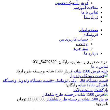
فرش استوک تخفیفی
مقالات آموزشی
تماس با ما
درباره ما
صفحه اصلی
فروشگاه
حساب کاربری من
پرداخت
سبد خرید
درباره ما
خرید حضوری و مشاوره رایگان: 54702629_031
تماس با ما
خانه
فرش 1500 شانه
فرش 1500 شانه برجسته طرح آریانا
قیمت دستگاه قالی بافی اتوماتیک +قیمت دستگاه واندویل ودستگاه
بافندگی 1200 شانه
رایگان!
بازگشت به محصولات
فرش 1500 شانه برجسته طرح شاهکار
23،000،000
تومان
ناموجود