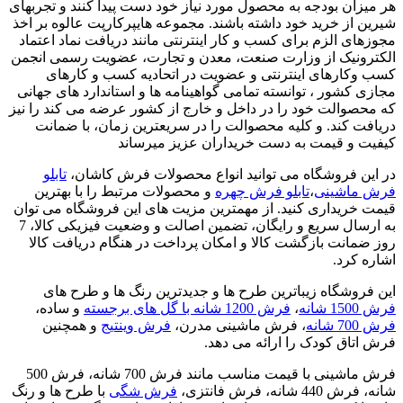
هر میزان بودجه به محصول مورد نیاز خود دست پیدا کنند و تجربهای
شیرین از خرید خود داشته باشند. مجموعه هایپرکارپت عالوه بر اخذ
مجوزهای الزم برای کسب و کار اینترنتی مانند دریافت نماد اعتماد
الکترونیک از وزارت صنعت، معدن و تجارت، عضویت رسمی انجمن
کسب وکارهای اینترنتی و عضویت در اتحادیه کسب و کارهای
مجازی کشور ، توانسته تمامی گواهینامه ها و استاندارد های جهانی
که محصوالت خود را در داخل و خارج از کشور عرضه می کند را نیز
دریافت کند. و کلیه محصوالت را در سریعترین زمان، با ضمانت
کیفیت و قیمت به دست خریداران عزیز میرساند
در این فروشگاه می توانید انواع محصولات فرش کاشان،
تابلو
فرش ماشینی
،
تابلو فرش چهره
و محصولات مرتبط را با بهترین
قیمت خریداری کنید. از مهمترین مزیت های این فروشگاه می توان
به ارسال سریع و رایگان، تضمین اصالت و وضعیت فیزیکی کالا، 7
روز ضمانت بازگشت کالا و امکان پرداخت در هنگام دریافت کالا
اشاره کرد.
این فروشگاه زیباترین طرح ها و جدیدترین رنگ ها و طرح های
فرش 1500 شانه
،
فرش 1200 شانه با گل های برجسته
و ساده،
فرش 700 شانه
، فرش ماشینی مدرن،
فرش وینتیج
و همچنین
فرش اتاق کودک را ارائه می دهد.
فرش ماشینی با قیمت مناسب مانند فرش 700 شانه، فرش 500
شانه، فرش 440 شانه، فرش فانتزی،
فرش شگی
با طرح ها و رنگ