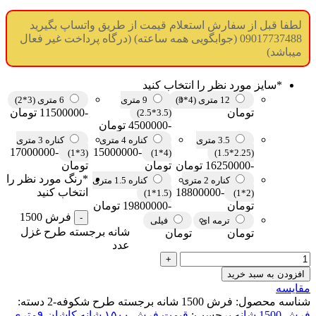
لطفا قبل از سفارش استعلام قیمت از طریق واتساپ بگیرید
09017737488 (جوابگویی همه ساعته) (درگاه پرداخت غیر فعال
میباشد)
*
سایز مورد نظر را انتخاب کنید
12 متری (4*3)
9 متری
6 متری (3*2)
تومان
-11500000 تومان
(3.5*2.5)
-4500000 تومان
3.5 متری
کناره 4 متری
کناره 3 متری
-17000000
-15000000
(3*1)
(4*1)
(2.25*1.5)
-16250000 تومان
تومان
تومان
*
رنگ مورد نظر را
کناره 2 متری
کناره 1.5 متری
-18800000
انتخاب کنید
(1.5*1)
(2*1)
تومان
-19800000 تومان
فرش 1500
ترمه ای
فیلی
شانه برجسته طرح غزل
تومان
تومان
عدد
افزودن به سبد خرید
مقایسه
شناسه محصول:
فرش 1500 شانه برجسته طرح شکوفه-2
دسته:
فرش 1500 شانه
برچسب:
قیمت فرش ۱۵۰۰ شانه کاشان ۹متری