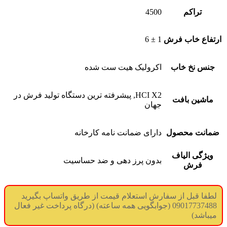
تراکم
4500
ارتفاع خاب فرش
1 ± 6
جنس نخ خاب
اکرولیک هیت ست شده
HCI X2, پیشرفته ترین دستگاه تولید فرش در
ماشین بافت
جهان
ضمانت محصول
دارای ضمانت نامه کارخانه
ویژگی الیاف
بدون پرز دهی و ضد حساسیت
فرش
لطفا قبل از سفارش استعلام قیمت از طریق واتساپ بگیرید
09017737488 (جوابگویی همه ساعته) (درگاه پرداخت غیر فعال
میباشد)