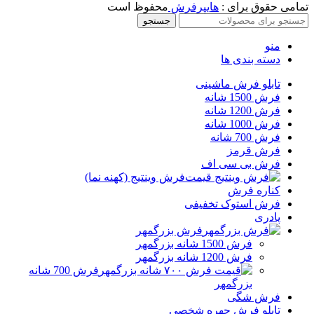
تمامی حقوق برای :
هایپرفرش
محفوظ است
جستجو
منو
دسته بندی ها
تابلو فرش ماشینی
فرش 1500 شانه
فرش 1200 شانه
فرش 1000 شانه
فرش 700 شانه
فرش قرمز
فرش بی سی اف
فرش وینتیج (کهنه نما)
کناره فرش
فرش استوک تخفیفی
پادری
فرش بزرگمهر
فرش 1500 شانه بزرگمهر
فرش 1200 شانه بزرگمهر
فرش 700 شانه
بزرگمهر
فرش شگی
تابلو فرش چهره شخصی