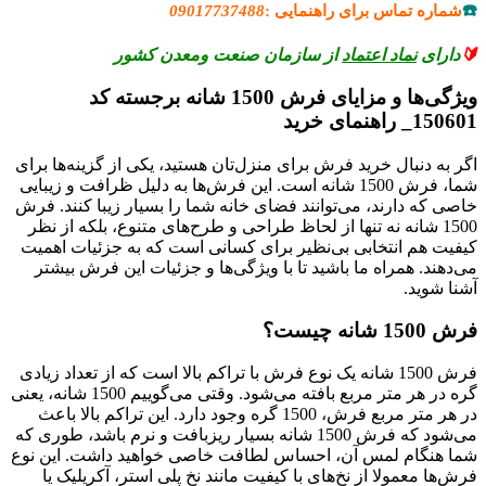
☎️
شماره تماس برای راهنمایی :
09017737488
🔰
دارای
نماد اعتماد
از سازمان صنعت ومعدن کشور
ویژگی‌ها و مزایای فرش 1500 شانه برجسته کد
150601_ راهنمای خرید
اگر به دنبال خرید فرش برای منزل‌تان هستید، یکی از گزینه‌ها برای
شما، فرش 1500 شانه است. این فرش‌ها به دلیل ظرافت و زیبایی
خاصی که دارند، می‌توانند فضای خانه شما را بسیار زیبا کنند. فرش
1500 شانه نه تنها از لحاظ طراحی و طرح‌های متنوع، بلکه از نظر
کیفیت هم انتخابی بی‌نظیر برای کسانی است که به جزئیات اهمیت
می‌دهند. همراه ما باشید تا با ویژگی‌ها و جزئیات این فرش بیشتر
آشنا شوید.
فرش 1500 شانه چیست؟
فرش 1500 شانه یک نوع فرش با تراکم بالا است که از تعداد زیادی
گره در هر متر مربع بافته می‌شود. وقتی می‌گوییم 1500 شانه، یعنی
در هر متر مربع فرش، 1500 گره وجود دارد. این تراکم بالا باعث
می‌شود که فرش 1500 شانه بسیار ریزبافت و نرم باشد، طوری که
شما هنگام لمس آن، احساس لطافت خاصی خواهید داشت. این نوع
فرش‌ها معمولا از نخ‌های با کیفیت مانند نخ پلی استر، آکریلیک یا