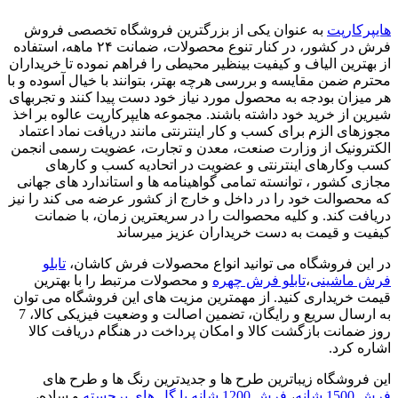
هایپرکارپت
به عنوان یکی از بزرگترین فروشگاه تخصصی فروش
فرش در کشور، در کنار تنوع محصولات، ضمانت ۲۴ ماهه، استفاده
از بهترین الیاف و کیفیت بینظیر محیطی را فراهم نموده تا خریداران
محترم ضمن مقایسه و بررسی هرچه بهتر، بتوانند با خیال آسوده و با
هر میزان بودجه به محصول مورد نیاز خود دست پیدا کنند و تجربهای
شیرین از خرید خود داشته باشند. مجموعه هایپرکارپت عالوه بر اخذ
مجوزهای الزم برای کسب و کار اینترنتی مانند دریافت نماد اعتماد
الکترونیک از وزارت صنعت، معدن و تجارت، عضویت رسمی انجمن
کسب وکارهای اینترنتی و عضویت در اتحادیه کسب و کارهای
مجازی کشور ، توانسته تمامی گواهینامه ها و استاندارد های جهانی
که محصوالت خود را در داخل و خارج از کشور عرضه می کند را نیز
دریافت کند. و کلیه محصوالت را در سریعترین زمان، با ضمانت
کیفیت و قیمت به دست خریداران عزیز میرساند
در این فروشگاه می توانید انواع محصولات فرش کاشان،
تابلو
فرش ماشینی
،
تابلو فرش چهره
و محصولات مرتبط را با بهترین
قیمت خریداری کنید. از مهمترین مزیت های این فروشگاه می توان
به ارسال سریع و رایگان، تضمین اصالت و وضعیت فیزیکی کالا، 7
روز ضمانت بازگشت کالا و امکان پرداخت در هنگام دریافت کالا
اشاره کرد.
این فروشگاه زیباترین طرح ها و جدیدترین رنگ ها و طرح های
فرش 1500 شانه
،
فرش 1200 شانه با گل های برجسته
و ساده،