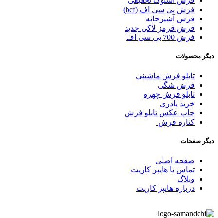
فرش استوک تخفیفی
فرش بی سی اف (bcf)
فرش آشپزخانه
فرش قرمز لاکی جدید
فرش 700 بی سی اف
دیگر محصولات
تابلو فرش ماشینی
فرش شگی
تابلو فرش چهره
خرید پادری
چاپ عکس تابلو فرش
کناره فرش
دیگر صفحات
صفحه اصلی
تماس با هایپر کارپت
وبلاگ
درباره هایپر کارپت