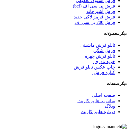
فرش استوک تخفیفی
فرش بی سی اف (bcf)
فرش آشپزخانه
فرش قرمز لاکی جدید
فرش 700 بی سی اف
دیگر محصولات
تابلو فرش ماشینی
فرش شگی
تابلو فرش چهره
خرید پادری
چاپ عکس تابلو فرش
کناره فرش
دیگر صفحات
صفحه اصلی
تماس با هایپر کارپت
وبلاگ
درباره هایپر کارپت