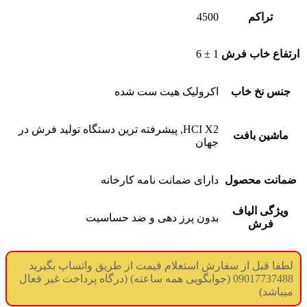
تراکم
4500
ارتفاع خاب فرش
1 ± 6
جنس نخ خاب
اکرولیک هیت ست شده
HCI X2, پیشرفته ترین دستگاه تولید فرش در
ماشین بافت
جهان
ضمانت محصول
دارای ضمانت نامه کارخانه
ویژگی الیاف
بدون پرز دهی و ضد حساسیت
فرش
لطفا قبل از سفارش استعلام قیمت از طریق واتساپ بگیرید
09017737488 (جوابگویی همه ساعته) (درگاه پرداخت غیر فعال
میباشد)