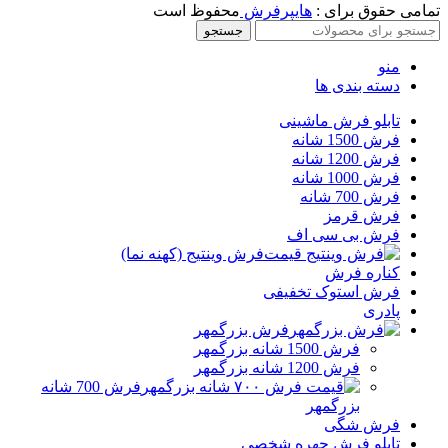
تمامی حقوق برای :
هایپرفرش
محفوظ است
جستجو
منو
دسته بندی ها
تابلو فرش ماشینی
فرش 1500 شانه
فرش 1200 شانه
فرش 1000 شانه
فرش 700 شانه
فرش قرمز
فرش بی سی اف
فرش وینتیج (کهنه نما)
کناره فرش
فرش استوک تخفیفی
پادری
فرش بزرگمهر
فرش 1500 شانه بزرگمهر
فرش 1200 شانه بزرگمهر
فرش 700 شانه
بزرگمهر
فرش شگی
تابلو فرش چهره شخصی