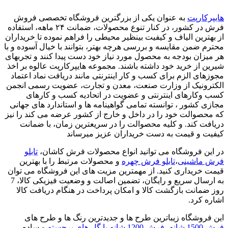
هایپرکارپت
به عنوان یکی از بزرگترین فروشگاه تخصصی فروش
فرش در کشور، در کنار تنوع محصولات، ضمانت ۲۴ ماهه، استفاده
از بهترین الیاف و کیفیت بینظیر محیطی را فراهم نموده تا خریداران
محترم ضمن مقایسه و بررسی هرچه بهتر، بتوانند با خیال آسوده و با
هر میزان بودجه به محصول مورد نیاز خود دست پیدا کنند و تجربهای
شیرین از خرید خود داشته باشند. مجموعه هایپرکارپت عالوه بر اخذ
مجوزهای الزم برای کسب و کار اینترنتی مانند دریافت نماد اعتماد
الکترونیک از وزارت صنعت، معدن و تجارت، عضویت رسمی انجمن
کسب وکارهای اینترنتی و عضویت در اتحادیه کسب و کارهای
مجازی کشور ، توانسته تمامی گواهینامه ها و استاندارد های جهانی
که محصوالت خود را در داخل و خارج از کشور عرضه می کند را نیز
دریافت کند. و کلیه محصوالت را در سریعترین زمان، با ضمانت
کیفیت و قیمت به دست خریداران عزیز میرساند
در این فروشگاه می توانید انواع محصولات فرش کاشان،
تابلو
فرش ماشینی
،
تابلو فرش چهره
و محصولات مرتبط را با بهترین
قیمت خریداری کنید. از مهمترین مزیت های این فروشگاه می توان
به ارسال سریع و رایگان، تضمین اصالت و وضعیت فیزیکی کالا، 7
روز ضمانت بازگشت کالا و امکان پرداخت در هنگام دریافت کالا
اشاره کرد.
این فروشگاه زیباترین طرح ها و جدیدترین رنگ ها و طرح های
فرش 1500 شانه
،
فرش 1200 شانه با گل های برجسته
و ساده،