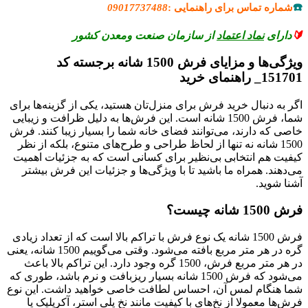
☎️
شماره تماس برای راهنمایی :
09017737488
🔰
دارای
نماد اعتماد
از سازمان صنعت ومعدن کشور
ویژگی‌ها و مزایای فرش 1500 شانه برجسته کد
151701_ راهنمای خرید
اگر به دنبال خرید فرش برای منزل‌تان هستید، یکی از گزینه‌ها برای
شما، فرش 1500 شانه است. این فرش‌ها به دلیل ظرافت و زیبایی
خاصی که دارند، می‌توانند فضای خانه شما را بسیار زیبا کنند. فرش
1500 شانه نه تنها از لحاظ طراحی و طرح‌های متنوع، بلکه از نظر
کیفیت هم انتخابی بی‌نظیر برای کسانی است که به جزئیات اهمیت
می‌دهند. همراه ما باشید تا با ویژگی‌ها و جزئیات این فرش بیشتر
آشنا شوید.
فرش 1500 شانه چیست؟
فرش 1500 شانه یک نوع فرش با تراکم بالا است که از تعداد زیادی
گره در هر متر مربع بافته می‌شود. وقتی می‌گوییم 1500 شانه، یعنی
در هر متر مربع فرش، 1500 گره وجود دارد. این تراکم بالا باعث
می‌شود که فرش 1500 شانه بسیار ریزبافت و نرم باشد، طوری که
شما هنگام لمس آن، احساس لطافت خاصی خواهید داشت. این نوع
فرش‌ها معمولا از نخ‌های با کیفیت مانند نخ پلی استر، آکریلیک یا