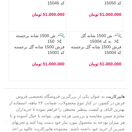
کد 15050
کد 15046
51،000،000
تومان
51،000،000
تومان
فرش 1500 شانه گل برجسته
فرش 1500 شانه گل برجسته
کد 15004
کد 15001
51،000،000
تومان
51،000،000
تومان
هایپرکارپت
به عنوان یکی از بزرگترین فروشگاه تخصصی فروش
فرش در کشور، در کنار تنوع محصولات، ضمانت ۲۴ ماهه، استفاده از
بهترین الیاف و کیفیت بینظیر محیطی را فراهم نموده تا خریداران
محترم ضمن مقایسه و بررسی هرچه بهتر، بتوانند با خیال آسوده و با
هر میزان بودجه به محصول مورد نیاز خود دست پیدا کنند و تجربهای
شیرین از خرید خود داشته باشند. مجموعه هایپرکارپت عالوه بر اخذ