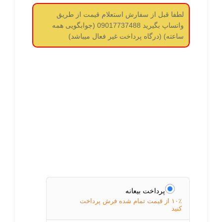
لطفا قبل از سفارش استعلام قیمت از طریق
واتساپ بگیرید 09017737488 (جوابگویی همه
ساعته) (درگاه پرداخت غیر فعال میباشد)
پرداخت بیعانه
۱۰٪ از قیمت تمام شده فرش پرداخت
کنید