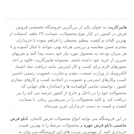
هایپرکارپت
به عنوان یکی از بزرگترین فروشگاه تخصصی فروش
فرش در کشور، در کنار تنوع محصولات، ضمانت ۲۴ ماهه، استفاده از
بهترین الیاف و کیفیت بینظیر محیطی را فراهم نموده تا خریداران
محترم ضمن مقایسه و بررسی هرچه بهتر، بتوانند با خیال آسوده و با
هر میزان بودجه به محصول مورد نیاز خود دست پیدا کنند و تجربهای
شیرین از خرید خود داشته باشند. مجموعه هایپرکارپت عالوه بر اخذ
مجوزهای الزم برای کسب و کار اینترنتی مانند دریافت نماد اعتماد
الکترونیک از وزارت صنعت، معدن و تجارت، عضویت رسمی انجمن
کسب وکارهای اینترنتی و عضویت در اتحادیه کسب و کارهای مجازی
کشور ، توانسته تمامی گواهینامه ها و استاندارد های جهانی که
محصوالت خود را در داخل و خارج از کشور عرضه می کند را نیز
دریافت کند. و کلیه محصوالت را در سریعترین زمان، با ضمانت
کیفیت و قیمت به دست خریداران عزیز میرساند
در این فروشگاه می توانید انواع محصولات فرش کاشان،
تابلو فرش
ماشینی
،
تابلو فرش چهره
و محصولات مرتبط را با بهترین قیمت
خریداری کنید. از مهمترین مزیت های این فروشگاه می توان به