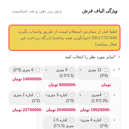
ویژگی الیاف فرش
بدون پرز دهی و ضد حساسیت
لطفا قبل از سفارش استعلام قیمت از طریق واتساپ بگیرید
09017737488 (جوابگویی همه ساعته) (درگاه پرداخت غیر
فعال میباشد)
*
سایز مورد نظر را انتخاب کنید
12 متری
9 متری
6 متری (3*2)
(3.5*2.5)
(4*3)
-14000000 تومان
تومان
-5000000 تومان
4متری
کناره 3 متری
کناره 2 متری
(2*1)
(3*1)
(2.25*1.5)
-19525000 تومان
-20400000 تومان
-22700000 تومان
کناره 4 متری
کناره 1.5
(4*1)
متری (1.5*1)