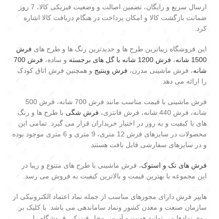
ارسال سریع و رایگان، تضمین اصالت و وضعیت فیزیکی کالا، 7 روز
ضمانت بازگشت کالا و امکان پرداخت در هنگام دریافت کالا اشاره
کرد.
این فروشگاه زیباترین طرح ها و جدیدترین رنگ ها و طرح های
فرش
1500 شانه
،
فرش 1200 شانه با گل های برجسته
و ساده،
فرش 700
شانه
، فرش ماشینی مدرن،
فرش وینتیج
و همچنین فرش اتاق کودک
را ارائه می دهد.
فرش ماشینی با قیمت مناسب مانند فرش 700 شانه، فرش 500
شانه، فرش 440 شانه، فرش فانتزی،
فرش شگی
با طرح ها و رنگ
های با کیفیت و به روز در اختیار خریداران قرار می گیرد. تمامی این
محصولات در سایزهای فرش 12 متری، 9 متری و 6 متری موجود بوده
و در سایزهای سفارشی قابل بافت هستند.
فرش های تک و استوک
، فرش ماشینی با طرح های متنوع و زیبا در
این مجموعه با بهترین قیمت و بالاترین کیفیت به فروش می رسد.
هایپر فرش دارای مجوزهای مناسب از جمله نماد اعتماد الکترونیکی از
سازمان صنعت و معدن کشور ونماد ساماندهی می باشد. با کلیک بر
روی نمادها می توانید هویت و آدرس محل فیزیکی فروشگاه را