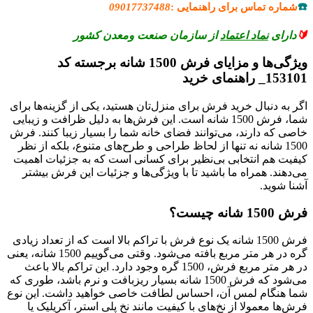
☎️
شماره تماس برای راهنمایی :
09017737488
🔰
دارای
نماد اعتماد
از سازمان صنعت ومعدن کشور
ویژگی‌ها و مزایای فرش 1500 شانه برجسته کد
153101_ راهنمای خرید
اگر به دنبال خرید فرش برای منزل‌تان هستید، یکی از گزینه‌ها برای
شما، فرش 1500 شانه است. این فرش‌ها به دلیل ظرافت و زیبایی
خاصی که دارند، می‌توانند فضای خانه شما را بسیار زیبا کنند. فرش
1500 شانه نه تنها از لحاظ طراحی و طرح‌های متنوع، بلکه از نظر
کیفیت هم انتخابی بی‌نظیر برای کسانی است که به جزئیات اهمیت
می‌دهند. همراه ما باشید تا با ویژگی‌ها و جزئیات این فرش بیشتر
آشنا شوید.
فرش 1500 شانه چیست؟
فرش 1500 شانه یک نوع فرش با تراکم بالا است که از تعداد زیادی
گره در هر متر مربع بافته می‌شود. وقتی می‌گوییم 1500 شانه، یعنی
در هر متر مربع فرش، 1500 گره وجود دارد. این تراکم بالا باعث
می‌شود که فرش 1500 شانه بسیار ریزبافت و نرم باشد، طوری که
شما هنگام لمس آن، احساس لطافت خاصی خواهید داشت. این نوع
فرش‌ها معمولا از نخ‌های با کیفیت مانند نخ پلی استر، آکریلیک یا