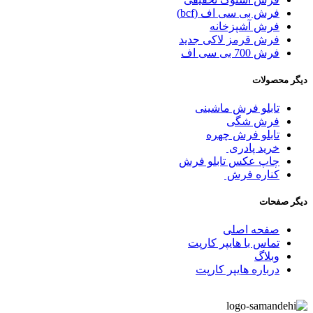
فرش بی سی اف (bcf)
فرش آشپزخانه
فرش قرمز لاکی جدید
فرش 700 بی سی اف
دیگر محصولات
تابلو فرش ماشینی
فرش شگی
تابلو فرش چهره
خرید پادری
چاپ عکس تابلو فرش
کناره فرش
دیگر صفحات
صفحه اصلی
تماس با هایپر کارپت
وبلاگ
درباره هایپر کارپت