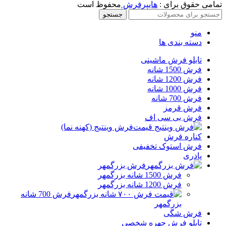
تمامی حقوق برای :
هایپرفرش
محفوظ است
جستجو
منو
دسته بندی ها
تابلو فرش ماشینی
فرش 1500 شانه
فرش 1200 شانه
فرش 1000 شانه
فرش 700 شانه
فرش قرمز
فرش بی سی اف
فرش وینتیج (کهنه نما)
کناره فرش
فرش استوک تخفیفی
پادری
فرش بزرگمهر
فرش 1500 شانه بزرگمهر
فرش 1200 شانه بزرگمهر
فرش 700 شانه
بزرگمهر
فرش شگی
تابلو فرش چهره شخصی