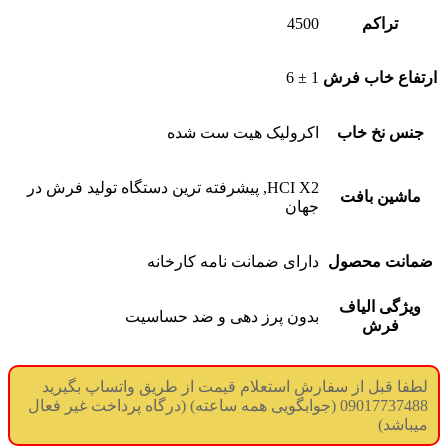
تراکم
4500
ارتفاع خاب فرش
1 ± 6
جنس نخ خاب
اکرولیک هیت ست شده
HCI X2, پیشرفته ترین دستگاه تولید فرش در
ماشین بافت
جهان
ضمانت محصول
دارای ضمانت نامه کارخانه
ویژگی الیاف
بدون پرز دهی و ضد حساسیت
فرش
لطفا قبل از سفارش استعلام قیمت از طریق واتساپ بگیرید
09017737488 (جوابگویی همه ساعته) (درگاه پرداخت غیر فعال
میباشد)