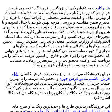
هایپرکارپت
به عنوان یکی از بزرگترین فروشگاه تخصصی فروش
فرش در کشور، در کنار تنوع محصولات، ضمانت ۲۴ ماهه، استفاده
از بهترین الیاف و کیفیت بینظیر محیطی را فراهم نموده تا خریداران
محترم ضمن مقایسه و بررسی هرچه بهتر، بتوانند با خیال آسوده و با
هر میزان بودجه به محصول مورد نیاز خود دست پیدا کنند و تجربهای
شیرین از خرید خود داشته باشند. مجموعه هایپرکارپت عالوه بر اخذ
مجوزهای الزم برای کسب و کار اینترنتی مانند دریافت نماد اعتماد
الکترونیک از وزارت صنعت، معدن و تجارت، عضویت رسمی انجمن
کسب وکارهای اینترنتی و عضویت در اتحادیه کسب و کارهای
مجازی کشور ، توانسته تمامی گواهینامه ها و استاندارد های جهانی
که محصوالت خود را در داخل و خارج از کشور عرضه می کند را نیز
دریافت کند. و کلیه محصوالت را در سریعترین زمان، با ضمانت
کیفیت و قیمت به دست خریداران عزیز میرساند
در این فروشگاه می توانید انواع محصولات فرش کاشان،
تابلو
فرش ماشینی
،
تابلو فرش چهره
و محصولات مرتبط را با بهترین
قیمت خریداری کنید. از مهمترین مزیت های این فروشگاه می توان
به ارسال سریع و رایگان، تضمین اصالت و وضعیت فیزیکی کالا، 7
روز ضمانت بازگشت کالا و امکان پرداخت در هنگام دریافت کالا
اشاره کرد.
این فروشگاه زیباترین طرح ها و جدیدترین رنگ ها و طرح های
فرش 1500 شانه
،
فرش 1200 شانه با گل های برجسته
و ساده،