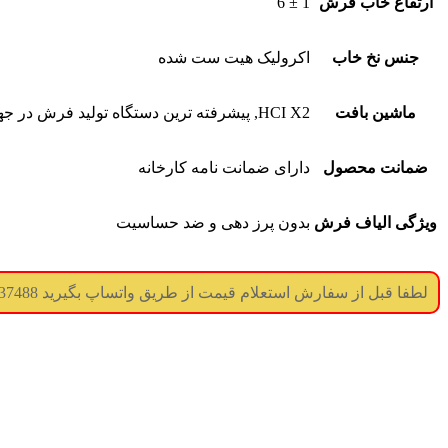
ارتفاع خاب فرش
1 ± 6
جنس نخ خاب
اکرولیک هیت ست شده
ماشین بافت
HCI X2, پیشرفته ترین دستگاه تولید فرش در جهان
ضمانت محصول
دارای ضمانت نامه کارخانه
ویژگی الیاف فرش
بدون پرز دهی و ضد حساسیت
لطفا قبل از سفارش استعلام قیمت از طریق واتساپ بگیرید 09017737488 (جوابگویی همه ساعته) (درگاه پرداخت غیر فعال میباشد)