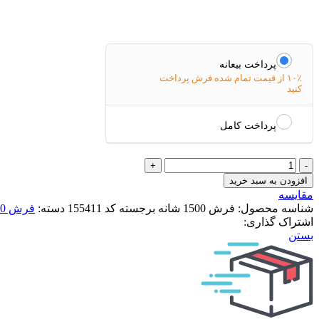
پرداخت بیعانه
۱۰٪ از قیمت تمام شده فرش پرداخت
کنید
پرداخت کامل
فرش
1500
افزودن به سبد خرید
شانه
مقایسه
برجسته
شناسه محصول:
فرش 1500 شانه برجسته کد 155411
دسته:
فرش 1500 شانه
کد
اشتراک گذاری:
155411
بستن
عدد