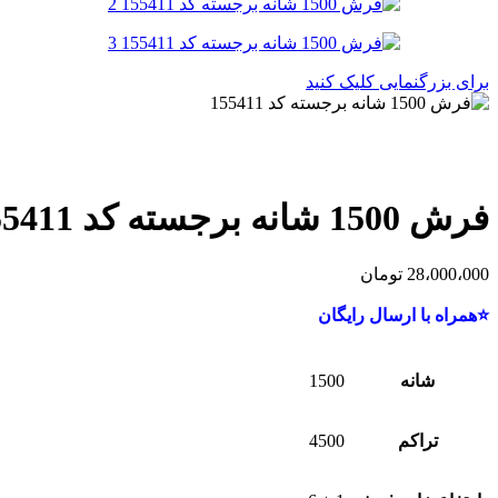
برای بزرگنمایی کلیک کنید
فرش 1500 شانه برجسته کد 155411
28،000،000
تومان
⭐همراه با ارسال رایگان
شانه
1500
تراکم
4500