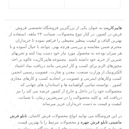
هایپرکارپت
به عنوان یکی از بزرگترین فروشگاه تخصصی فروش
فرش در کشور، در کنار تنوع محصولات، ضمانت ۲۴ ماهه، استفاده از
بهترین الیاف و کیفیت بینظیر محیطی را فراهم نموده تا خریداران
محترم ضمن مقایسه و بررسی هرچه بهتر، بتوانند با خیال آسوده و با
هر میزان بودجه به محصول مورد نیاز خود دست پیدا کنند و تجربهای
شیرین از خرید خود داشته باشند. مجموعه هایپرکارپت عالوه بر اخذ
مجوزهای الزم برای کسب و کار اینترنتی مانند دریافت نماد اعتماد
الکترونیک از وزارت صنعت، معدن و تجارت، عضویت رسمی انجمن
کسب وکارهای اینترنتی و عضویت در اتحادیه کسب و کارهای مجازی
کشور ، توانسته تمامی گواهینامه ها و استاندارد های جهانی که
محصوالت خود را در داخل و خارج از کشور عرضه می کند را نیز
دریافت کند. و کلیه محصوالت را در سریعترین زمان، با ضمانت
کیفیت و قیمت به دست خریداران عزیز میرساند
در این فروشگاه می توانید انواع محصولات فرش کاشان،
تابلو فرش
ماشینی
،
تابلو فرش چهره
و محصولات مرتبط را با بهترین قیمت
خریداری کنید. از مهمترین مزیت های این فروشگاه می توان به