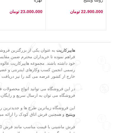
22،900،000
تومان
23،000،000
تومان
انتخاب گزینه‌ها
انتخاب گزینه‌ها
هایپرکارپت
فراهم نموده تا خریداران محترم ضمن مقایسه 
خود داشته باشند. مجموعه هایپرکارپت عالوه
رسمی انجمن کسب وکارهای اینترنتی و عضویت
خارج از کشور عرضه می کند را نیز دریافت 
در این فروشگاه می توانید انواع محصولات
فروشگاه می توان به ارسال سریع و رایگان، تضمین اصالت و وضعیت فیزیکی کالا، 7 ر
این فروشگاه زیباترین طرح ها و جدیدترین 
وینتیج
و همچنین فرش اتاق کودک را ارائه می
فرش ماشینی با قیمت مناسب مانند فرش 700 شانه، فرش 500 شانه، فرش 440 شانه، فرش فانتزی،