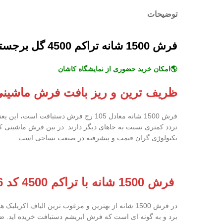
توضیحات
فرش 1500 شانه تراکم 4500 گل برجسته با وزن 35الی36 کیلو گرم کد 15906 در 5 زمینه رنگبندی آبی/کرم/سیلور/طوسی متالیک/گلبهی
🌎امکان خرید حضوری از نمایشگاه کاشان
ظریف ترین و ریز بافت فرش ماشینی
فرش 1500 شانه معادل 105 رج فرش دس
تکنولوژی گران قیمت و پیشرفته در صنعت نساجی است.
فرش 1500 شانه با تراکم 4500 کد 15906
برد و به گونه ای است که فرش ابریشم دستبافت خریده اید.