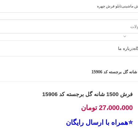
رش ماشینی
تابلو فرش چهره
ه
درباره ما
فرش 1500 شانه گل برجسته کد 15906
27،000،000
تومان
⭐همراه با ارسال رایگان