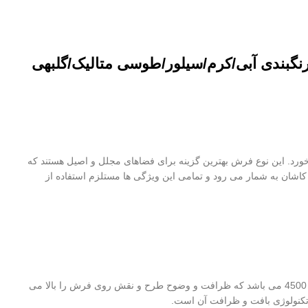
م می خورد. این نوع فرش بهترین گزینه برای فضاهای مجلل و اصیل هستند که
 شانه و تراکم، مرغوب ترین فرش ماشینی کاشان به شمار می رود و تمامی این ویژگی ها مستلزم استفاده از
در فرش 1500 شانه از بهترین و مرغوب ترین الیاف اکریلیک هیت ست شده با نمره نخ 44 تا 50 استفاده شده است که تراکم بالای این فرش 4500 می باشد که ظرافت و وضوح طرح و نقش روی فرش را بالا می
تکنولوژی بافت و ظرافت آن است.