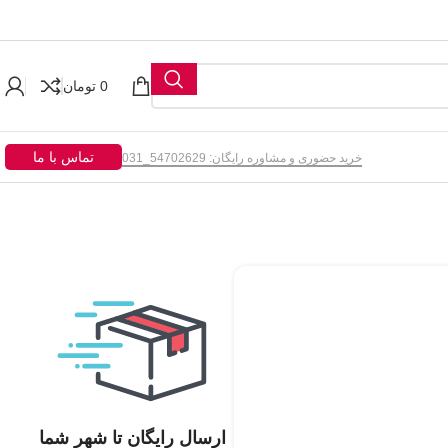
0
تومان
تماس با ما
خرید حضوری و مشاوره رایگان: 54702629_031
ارسال رایگان تا شهر شما