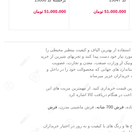
51،000،000
تومان
51،000،000
تومان
انتخاب گزینه‌ها
انتخاب گزینه‌ها
 بزرگترین فروشگاه تخصصی فروش فرش در کشور، در کنار تنوع محصولات، ضمانت ۲۴ ماهه، استفاده از بهترین الیاف و کیفیت بینظیر محیطی را
رد نیاز خود دست پیدا کنند و تجربهای شیرین از خرید
لکترونیک از وزارت صنعت، معدن و تجارت، عضویت
اندارد های جهانی که محصوالت خود را در داخل و
 خریداران عزیز میرساند
ین قیمت خریداری کنید. از مهمترین مزیت های این
ده،
فرش 700 شانه
، فرش ماشینی مدرن،
فرش
ها و رنگ های با کیفیت و به روز در اختیار خریداران