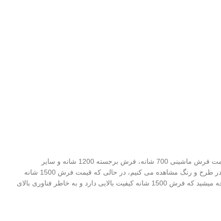
همانطور که در بالا ذکر شد، تکنولوژی گران قیمتی که برای فرش 1500 شانه استفاده شده است، باعث شده است که قیمت این فرش از قیمت فرش ماشینی 700 شانه، فرش برجسته 1200 شانه و سایر
محصولات فرش ماشینی بالاتر باشد. اگر بخواهیم به فرش 1200 شانه که شبیه ترین فرش به این محصول است نگاهی بیندازیم، تفاوت کمی در طرح و رنگ مشاهده می کنیم، در حالی که قیمت فرش 1500 شانه
35 تا 40 درصد گران تر از 1200 شانه است.خب این گرانی بی دلیل نیست و اگر بخواهید فرش 1200 شانه و 1500 شانه را بررسی کنید متوجه میشید که فرش 1500 شانه کیفیت بالایی دارد و به خاطر فناوری بالای