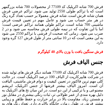
فرش 700 شانه اکریلیک کد 77109 از محصولات 700 شانه بزرگمهر
است که با تراکم طولی 2550 تولید می شود. تراکم عرضی فرش
همان شانه فرش است. شانه فرش معمولا بر حسب تعداد گره رنگ
در هر متر حساب می شود و عامل مهم در تعیین قیمت فرش
ماشینی 700 شانه است. تراکم طولی همانند تراکم عرضی است؛
اما با این تفاوت که در نیمه طولی فرش محاسبه می شود و در 2
ضرب می شود. زمانی که صحبت از فرشی با تراکم 2550 می شود
به این معنی است که در 10 سانتی متر از طول فرش 127 گره وجود
دارد.
فرش سنگین بافت با وزن بالای 40 کیلوگرم
جنس الیاف فرش
فرش 700 شانه اکریلیک کد 77109 همانند دیگر فرش های تولید شده
در شرکت هایپرکارپت از الیاف 100 درصد اکریلیک است. در حالت
کلی مهم ترین فاکتور در تعیین کیفیت و دوام فرش ماشینی، الیافت
آن است. امروز الیاف بیشتر فرشها از جنس اکریلیک، ابریشم
مصنوعی و یا ترکیبی از این دو است. در این میان نخ های اکریلیک به
دلیل بهره مندی از عمر طولانی تر، ثبات رنگی بیشتری در مقابل نور
و شستن زیاد، مقاومت بالا در برابر حرارت و حفظ ظاهر و زیبایی
بیشتر فرش در طول زمان، جایگاه بالاتری دارد. تعداد رنگ های به