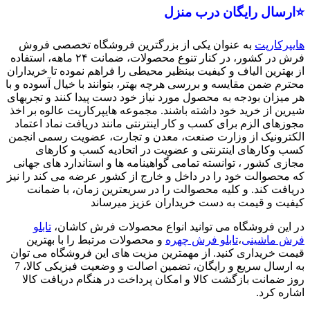
⭐ارسال رایگان درب منزل
هایپرکارپت
به عنوان یکی از بزرگترین فروشگاه تخصصی فروش
فرش در کشور، در کنار تنوع محصولات، ضمانت ۲۴ ماهه، استفاده
از بهترین الیاف و کیفیت بینظیر محیطی را فراهم نموده تا خریداران
محترم ضمن مقایسه و بررسی هرچه بهتر، بتوانند با خیال آسوده و با
هر میزان بودجه به محصول مورد نیاز خود دست پیدا کنند و تجربهای
شیرین از خرید خود داشته باشند. مجموعه هایپرکارپت عالوه بر اخذ
مجوزهای الزم برای کسب و کار اینترنتی مانند دریافت نماد اعتماد
الکترونیک از وزارت صنعت، معدن و تجارت، عضویت رسمی انجمن
کسب وکارهای اینترنتی و عضویت در اتحادیه کسب و کارهای
مجازی کشور ، توانسته تمامی گواهینامه ها و استاندارد های جهانی
که محصوالت خود را در داخل و خارج از کشور عرضه می کند را نیز
دریافت کند. و کلیه محصوالت را در سریعترین زمان، با ضمانت
کیفیت و قیمت به دست خریداران عزیز میرساند
در این فروشگاه می توانید انواع محصولات فرش کاشان،
تابلو
فرش ماشینی
،
تابلو فرش چهره
و محصولات مرتبط را با بهترین
قیمت خریداری کنید. از مهمترین مزیت های این فروشگاه می توان
به ارسال سریع و رایگان، تضمین اصالت و وضعیت فیزیکی کالا، 7
روز ضمانت بازگشت کالا و امکان پرداخت در هنگام دریافت کالا
اشاره کرد.