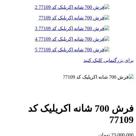
برای بزرگنمایی کلیک کنید
فرش 700 شانه اکریلیک کد
77109
23،000،000
تومان