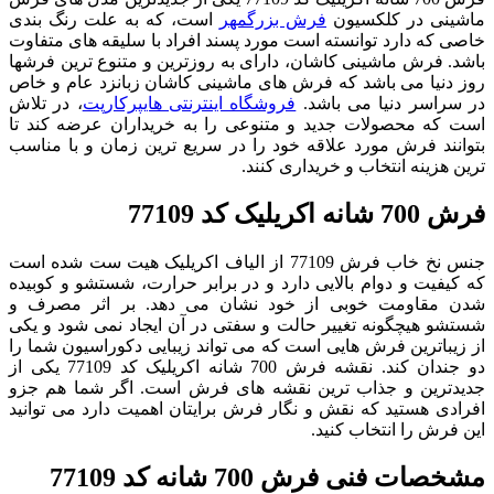
ماشینی در کلکسیون
فرش بزرگمهر
است، که به علت رنگ بندی
خاصی که دارد توانسته است مورد پسند افراد با سلیقه های متفاوت
باشد. فرش ماشینی کاشان، دارای به روزترین و متنوع ترین فرشها
روز دنیا می باشد که فرش های ماشینی کاشان زبانزد عام و خاص
در سراسر دنیا می باشد.
فروشگاه اینترنتی هایپرکارپت
، در تلاش
است که محصولات جدید و متنوعی را به خریداران عرضه کند تا
بتوانند فرش مورد علاقه خود را در سریع ترین زمان و با مناسب
ترین هزینه انتخاب و خریداری کنند.
فرش 700 شانه اکریلیک کد 77109
جنس نخ خاب فرش 77109 از الیاف اکریلیک هیت ست شده است
که کیفیت و دوام بالایی دارد و در برابر حرارت، شستشو و کوبیده
شدن مقاومت خوبی از خود نشان می دهد. بر اثر مصرف و
شستشو هیچگونه تغییر حالت و سفتی در آن ایجاد نمی شود و یکی
از زیباترین فرش هایی است که می تواند زیبایی دکوراسیون شما را
دو جندان کند. نقشه فرش 700 شانه اکریلیک کد 77109 یکی از
جدیدترین و جذاب ترین نقشه های فرش است. اگر شما هم جزو
افرادی هستید که نقش و نگار فرش برایتان اهمیت دارد می توانید
این فرش را انتخاب کنید.
مشخصات فنی فرش 700 شانه کد 77109