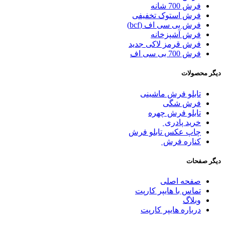
فرش 700 شانه
فرش استوک تخفیفی
فرش بی سی اف (bcf)
فرش آشپزخانه
فرش قرمز لاکی جدید
فرش 700 بی سی اف
دیگر محصولات
تابلو فرش ماشینی
فرش شگی
تابلو فرش چهره
خرید پادری
چاپ عکس تابلو فرش
کناره فرش
دیگر صفحات
صفحه اصلی
تماس با هایپر کارپت
وبلاگ
درباره هایپر کارپت