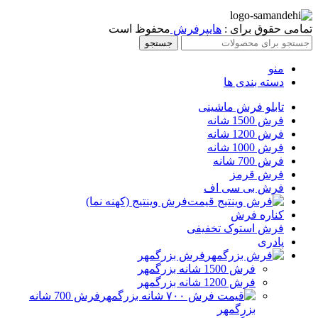
تمامی حقوق برای :
هایپرفرش
محفوظ است
جستجو
منو
دسته بندی ها
تابلو فرش ماشینی
فرش 1500 شانه
فرش 1200 شانه
فرش 1000 شانه
فرش 700 شانه
فرش قرمز
فرش بی سی اف
فرش وینتیج (کهنه نما)
کناره فرش
فرش استوک تخفیفی
پادری
فرش بزرگمهر
فرش 1500 شانه بزرگمهر
فرش 1200 شانه بزرگمهر
فرش 700 شانه
بزرگمهر