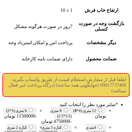
ارتفاع خاب فرش
1 ± 10
بازگشت وجه در صورت
7روز در صورت هرگونه مشکل
کنسلی
دیگر مشخصات
پرداخت امن و امکان استرداد وجه
ضمانت محصول
دارای ضمانت نامه کارخانه
لطفا قبل از سفارش استعلام قیمت از طریق واتساپ بگیرید
09017737488 (جوابگویی همه ساعته) (درگاه پرداخت غیر فعال
میباشد)
*
سایز مورد نظر را انتخاب کنید
12 متری (4*3)
9 متری
6 متری (3*2)
تومان
-11500000 تومان
(3.5*2.5)
-4750000 تومان
4متری
کناره 3 متری
کناره 2 متری