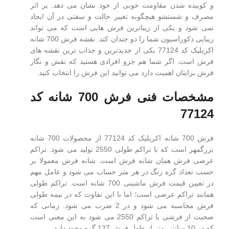
و کوبیده شدن مقاومت خوبی از خود نشان می دهد. بر اثر
مصرف و شستشو هیچگونه تغییر حالت و سفتی در آن ایجاد
نمی شود و یکی از زیباترین فرش هایی است که می تواند
زیبایی دکوراسیون شما را دو جندان کند. نقشه فرش 700 شانه
اکریلیک کد 77124 یکی از جدیدترین و جذاب ترین نقشه های
فرش است. اگر شما هم جزو افرادی هستید که نقش و نگار
فرش برایتان اهمیت دارد می توانید این فرش را انتخاب کنید.
مشخصات فنی فرش 700 شانه کد
77124
فرش 700 شانه اکریلیک کد 77124 از محصولات 700 شانه
بزرگمهر است که با تراکم طولی 2550 تولید می شود. تراکم
عرضی فرش همان شانه فرش است. شانه فرش معمولا بر
حسب تعداد گره رنگ در هر متر حساب می شود و عامل مهم
در تعیین قیمت فرش ماشینی 700 شانه است. تراکم طولی
همانند تراکم عرضی است؛ اما با این تفاوت که در نیمه طولی
فرش محاسبه می شود و در 2 ضرب می شود. زمانی که
صحبت از فرشی با تراکم 2550 می شود به این معنی است
که در 10 سانتی متر از طول فرش 127 گره وجود دارد.