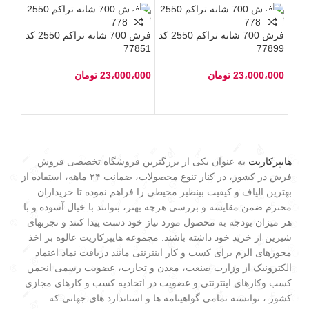
فرش 700 شانه تراکم 2550 کد
فرش 700 شانه تراکم 2550 کد
77851
77899
23،000،000
تومان
23،000،000
تومان
هایپرکارپت
به عنوان یکی از بزرگترین فروشگاه تخصصی فروش
فرش در کشور، در کنار تنوع محصولات، ضمانت ۲۴ ماهه، استفاده از
بهترین الیاف و کیفیت بینظیر محیطی را فراهم نموده تا خریداران
محترم ضمن مقایسه و بررسی هرچه بهتر، بتوانند با خیال آسوده و با
هر میزان بودجه به محصول مورد نیاز خود دست پیدا کنند و تجربهای
شیرین از خرید خود داشته باشند. مجموعه هایپرکارپت عالوه بر اخذ
مجوزهای الزم برای کسب و کار اینترنتی مانند دریافت نماد اعتماد
الکترونیک از وزارت صنعت، معدن و تجارت، عضویت رسمی انجمن
کسب وکارهای اینترنتی و عضویت در اتحادیه کسب و کارهای مجازی
کشور ، توانسته تمامی گواهینامه ها و استاندارد های جهانی که