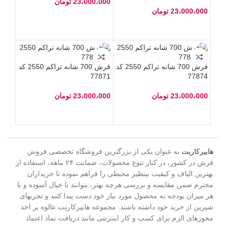
23،000،000
تومان
23،000،000
تومان
فرش 700 شانه تراکم 2550 کد
فرش 700 شانه تراکم 2550 کد
77871
77874
23،000،000
تومان
23،000،000
تومان
هایپرکارپت
به عنوان یکی از بزرگترین فروشگاه تخصصی فروش
فرش در کشور، در کنار تنوع محصولات، ضمانت ۲۴ ماهه، استفاده از
بهترین الیاف و کیفیت بینظیر محیطی را فراهم نموده تا خریداران
محترم ضمن مقایسه و بررسی هرچه بهتر، بتوانند با خیال آسوده و با
هر میزان بودجه به محصول مورد نیاز خود دست پیدا کنند و تجربهای
شیرین از خرید خود داشته باشند. مجموعه هایپرکارپت عالوه بر اخذ
مجوزهای الزم برای کسب و کار اینترنتی مانند دریافت نماد اعتماد