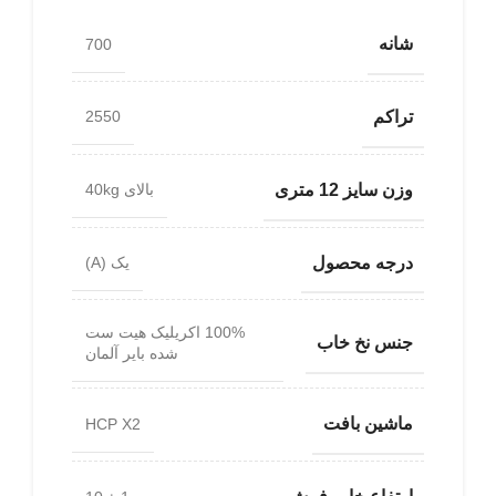
شانه
700
تراکم
2550
وزن سایز 12 متری
بالای 40kg
درجه محصول
یک (A)
100% اکریلیک هیت ست
جنس نخ خاب
شده بایر آلمان
ماشین بافت
HCP X2