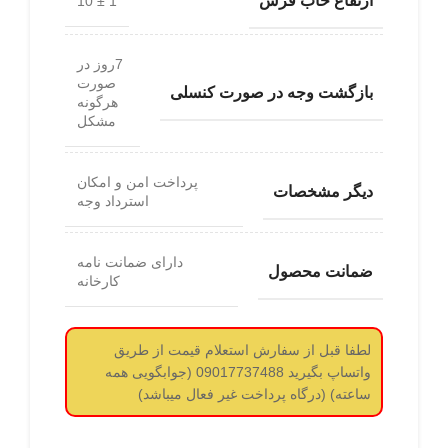
ارتفاع خاب فرش
1 ± 10
7روز در
صورت
بازگشت وجه در صورت کنسلی
هرگونه
مشکل
پرداخت امن و امکان
دیگر مشخصات
استرداد وجه
دارای ضمانت نامه
ضمانت محصول
کارخانه
لطفا قبل از سفارش استعلام قیمت از طریق
واتساپ بگیرید 09017737488 (جوابگویی همه
ساعته) (درگاه پرداخت غیر فعال میباشد)