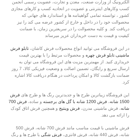
الکترونیک از وزارت صنعت، معدن و تجارت، عضویت رسمی انجمن
کسب وکارهای اینترنتی و عضویت در اتحادیه کسب و کارهای مجازی
کشور ، توانسته تمامی گواهینامه ها و استاندارد های جهانی که
محصوالت خود را در داخل و خارج از کشور عرضه می کند را نیز
دریافت کند. و کلیه محصوالت را در سریعترین زمان، با ضمانت
کیفیت و قیمت به دست خریداران عزیز میرساند
در این فروشگاه می توانید انواع محصولات فرش کاشان،
تابلو فرش
ماشینی
،
تابلو فرش چهره
و محصولات مرتبط را با بهترین قیمت
خریداری کنید. از مهمترین مزیت های این فروشگاه می توان به
ارسال سریع و رایگان، تضمین اصالت و وضعیت فیزیکی کالا، 7 روز
ضمانت بازگشت کالا و امکان پرداخت در هنگام دریافت کالا اشاره
کرد.
این فروشگاه زیباترین طرح ها و جدیدترین رنگ ها و طرح های
فرش
1500 شانه
،
فرش 1200 شانه با گل های برجسته
و ساده،
فرش 700
شانه
، فرش ماشینی مدرن،
فرش وینتیج
و همچنین فرش اتاق کودک
را ارائه می دهد.
فرش ماشینی با قیمت مناسب مانند فرش 700 شانه، فرش 500
شانه، فرش 440 شانه، فرش فانتزی،
فرش شگی
با طرح ها و رنگ