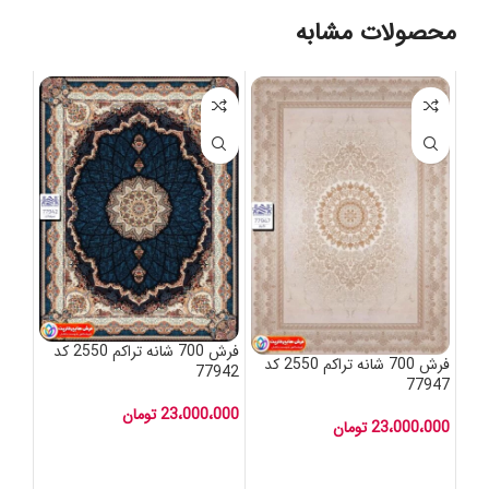
محصولات مشابه
فرش 700 شانه تراکم 2550 کد
فرش 700 شانه تراکم 2550 کد
77942
77947
23،000،000
تومان
23،000،000
تومان