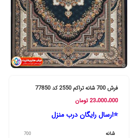
فرش 700 شانه تراکم 2550 کد 77850
23،000،000
تومان
⭐ارسال رایگان درب منزل
شانه
700