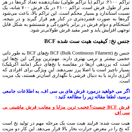
تراکم ۲۱۰۰: تراکم (یا تراکم طولی) نشان‌دهنده تعداد گره‌ها در هر
متر از طول فرش است. تراکم ۲۱۰۰ در یک فرش ۷۰۰ شانه، یک
نسبت استاندارد و بسیار محکم است. این تراکم بالا، باعث می‌شود
گره‌ها به صورت فشرده‌تری در کنار هم قرار گیرند و در نتیجه،
استحکام و دوام فرش در برابر پاخوردگی و شستشو به شکل قابل
توجهی افزایش یابد و عمر مفید فرش طولانی‌تر شود.
جنس نخ: کیفیت هیت ست شده BCF
جنس نخ BCF (Bulk Continuous Filament) نخ‌های BCF به طور ذاتی
حجمی بیشتر و نرمی بهتری دارند. مهم‌ترین ویژگی این نخ‌ها این
است که پرزدهی آن‌ها در مقایسه با نخ‌های دیگر (مانند اکریلیک)
بسیار ناچیز است یا اصلا پرز نمی‌دهند. این ویژگی برای افرادی که
آلرژی دارند یا به دنبال فرشی با نگهداری آسان‌تر هستند، یک مزیت
است.
اگر می خواهید درمورد فرش های بی سی اف، به اطلاعات جامعی
برسید، لطفا مقاله زیر را مطالعه کنید :
فرش BCF چیست؟عجیب ترین مزایا و معایب فرش ماشینی بی
سی اف
هیت ست شده: فرایند هیت ست یک مرحله مهم در تولید نخ است
که نخ را در معرض حرارت بخار بالا قرار می‌دهد. این کار دو مزیت