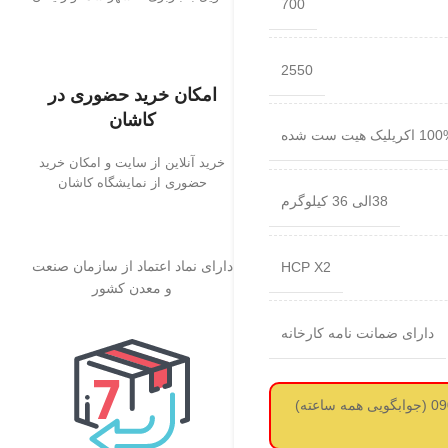
700
2550
امکان خرید حضوری در
کاشان
اکریلیک هیت ست شده
خرید آنلاین از سایت و امکان خرید
حضوری از نمایشگاه کاشان
38الی 36 کیلوگرم
دارای نماد اعتماد از سازمان صنعت
HCP X2
و معدن کشور
دارای ضمانت نامه کارخانه
لطفا قبل از سفارش استعلام قیمت از طریق واتساپ بگیرید 09017737488 (جوابگویی همه ساعته)