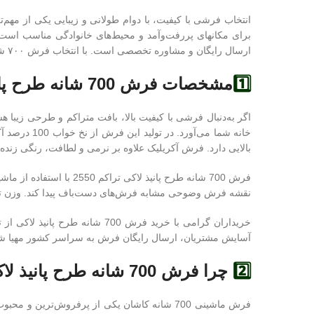
انتخاب فرشی با کیفیت، با دوام طولانی و زیبایی یکی از مهم
ارسال رایگان و مشاوره تخصصی است. با انتخاب فرش ۷۰۰ شانه
1️⃣
مشخصات فرش 700 شانه طرح پانیذ لاکی تراکم 2550؛ با اصالت و با کیفیت
خانه شما م
بالایی دارد. فرش آکریلیک علاوه بر نرمی و لطافت، رنگی زنده و
نقشه فرش وضوحی مشابه فرش‌های دست‌باف پیدا کند. وزن تقریبی این فرش در ابعاد 12 متری بین 38 تا 42 کیلوگرم است و نشان‌دهنده ترا
خریداران گرامی با خرید فرش 0
آسایش مشتریان، ارسال رایگان فرش به سراسر کشور مهیا شده
2️⃣
چرا فرش 700 شانه طرح پانیذ لاکی پرفروش است؟
فرش ماشینی 700 شانه کاشان یکی از پرفروش‌تری