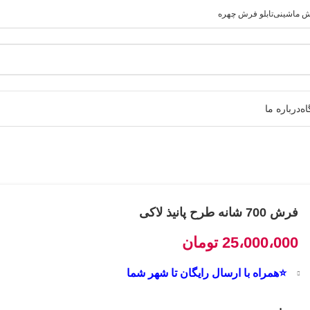
رش ماشینی
تابلو فرش چهره
ه
درباره ما
فرش 700 شانه طرح پانیذ لاکی
25،000،000
تومان
⭐همراه با ارسال رایگان تا شهر شما