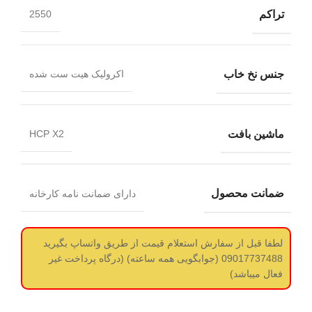
تراکم
2550
جنس نخ خاب
اکرولیک هیت ست شده
ماشین بافت
HCP X2
ضمانت محصول
دارای ضمانت نامه کارخانه
لطفا قبل از سفارش استعلام قیمت از طریق واتساپ بگیرید
09017737488 (جوابگویی همه ساعته) (درگاه پرداخت غیر
فعال میباشد)