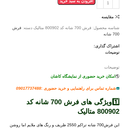
افزودن به سبد خرید
مقایسه
شناسه محصول:
فرش 700 شانه کد 800902 متالیک
دسته:
فرش
700 شانه
اشتراک گذاری:
توضیحات
توضیحات
🌎
امکان خرید حضوری از نمایشگاه کاشان
☎️
شماره تماس برای راهنمایی و خرید حضوری :
09017737488
1️⃣ویژگی های فرش 700 شانه کد
800902 متالیک
این فرش700 شانه تراکم 2550 ظریف و رنگ های ملایم اما روشن