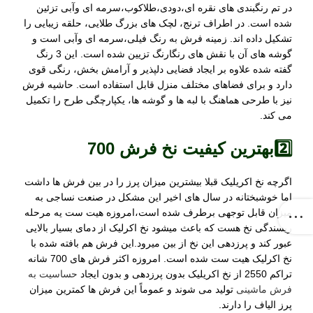
در تم رنگبندی های نقره ای،دودی،طلاکوب،سرمه ای وآبی تزئین
شده است. در اطراف ترنج، لچک های بزرگ طلایی، حلقه زیبایی را
تشکیل داده اند. زمینه فرش به رنگ فیلی،سرمه ای وآبی است و
گوشه های آن با نقش های رنگارنگ تزیین شده است. این 3 رنگ
گفته شده علاوه بر ایجاد فضایی دلپذیر و آرامش بخش، رنگی قوی
دارد و برای فضاهای مختلف منزل قابل استفاده است. حاشیه فرش
نیز با طرحی هماهنگ با لبه ها و گوشه ها، یکپارچگی طرح را تکمیل
می کند.
2️⃣بهترین کیفیت نخ فرش 700
اگرچه نخ اکریلیک قبلا بیشترین میزان پرز را در بین فرش ها داشت
اما خوشبختانه در سال های اخیر این مشکل در صنعت نساجی به
میزان قابل توجهی برطرف شده است،امروزه هیت ست یه مرحله
ریسندگی نخ هست که باعث میشود نخ اکرلیک از دمای بسیار بالایی
عبور کند و پرزدهی این نخ از بین میرود.این فرش هم بافته شده با
نخ اکرلیک هیت ست شده است. امروزه اکثر فرش های 700 شانه
تراکم 2550 از نخ اکریلیک بدون پرزدهی و بدون ایجاد
حساسیت به
فرش ماشینی
تولید می شوند و عموماً این فرش ها کمترین میزان
پرز الیاف را دارند.