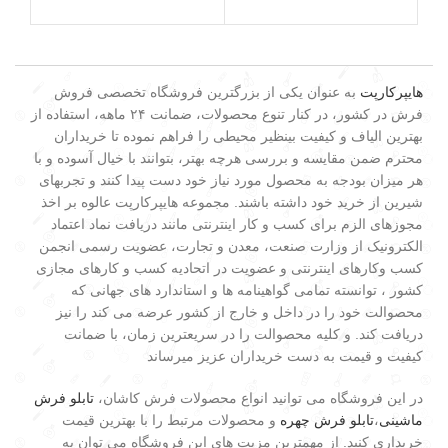
هایپرکارپت
به عنوان یکی از بزرگترین فروشگاه تخصصی فروش
فرش در کشور، در کنار تنوع محصولات، ضمانت ۲۴ ماهه، استفاده از
بهترین الیاف و کیفیت بینظیر محیطی را فراهم نموده تا خریداران
محترم ضمن مقایسه و بررسی هرچه بهتر، بتوانند با خیال آسوده و با
هر میزان بودجه به محصول مورد نیاز خود دست پیدا کنند و تجربهای
شیرین از خرید خود داشته باشند. مجموعه هایپرکارپت عالوه بر اخذ
مجوزهای الزم برای کسب و کار اینترنتی مانند دریافت نماد اعتماد
الکترونیک از وزارت صنعت، معدن و تجارت، عضویت رسمی انجمن
کسب وکارهای اینترنتی و عضویت در اتحادیه کسب و کارهای مجازی
کشور ، توانسته تمامی گواهینامه ها و استاندارد های جهانی که
محصوالت خود را در داخل و خارج از کشور عرضه می کند را نیز
دریافت کند. و کلیه محصوالت را در سریعترین زمان، با ضمانت
کیفیت و قیمت به دست خریداران عزیز میرساند
در این فروشگاه می توانید انواع محصولات فرش کاشان،
تابلو فرش
ماشینی
،
تابلو فرش چهره
و محصولات مرتبط را با بهترین قیمت
خریداری کنید. از مهمترین مزیت های این فروشگاه می توان به