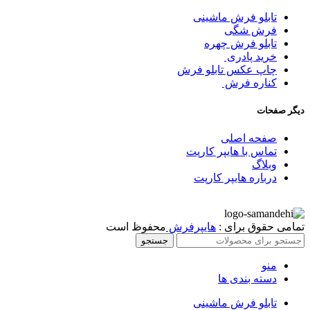
تابلو فرش ماشینی
فرش شگی
تابلو فرش چهره
خرید پادری
چاپ عکس تابلو فرش
کناره فرش
دیگر صفحات
صفحه اصلی
تماس با هایپر کارپت
وبلاگ
درباره هایپر کارپت
تمامی حقوق برای :
هایپرفرش
محفوظ است
جستجو
منو
دسته بندی ها
تابلو فرش ماشینی