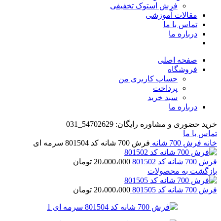
فرش استوک تخفیفی
مقالات آموزشی
تماس با ما
درباره ما
صفحه اصلی
فروشگاه
حساب کاربری من
پرداخت
سبد خرید
درباره ما
خرید حضوری و مشاوره رایگان: 54702629_031
تماس با ما
خانه
فرش 700 شانه
فرش 700 شانه کد 801504 سرمه ای
فرش 700 شانه کد 801502
20،000،000
تومان
بازگشت به محصولات
فرش 700 شانه کد 801505
20،000،000
تومان