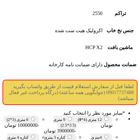
تراکم
2550
جنس نخ خاب
اکرولیک هیت ست شده
ماشین بافت
HCP X2
ضمانت محصول
دارای ضمانت نامه کارخانه
لطفا قبل از سفارش استعلام قیمت از طریق واتساپ بگیرید
09017737488 (جوابگویی همه ساعته) (درگاه پرداخت غیر فعال
میباشد)
*
سایز مورد نظر را انتخاب کنید
12 متری (4*3)
9 متری
6 متری (3*2)
تومان
-10000000 تومان
(3.5*2.5)
-3900000 تومان
4متری
کناره 3 متری
کناره 4 متری