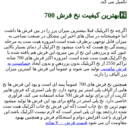
تکمیل می کند.
2️⃣بهترین کیفیت نخ فرش 700
اگرچه نخ اکریلیک قبلا بیشترین میزان پرز را در بین فرش ها داشت
اما خوشبختانه در سال های اخیر این مشکل در صنعت نساجی به
میزان قابل توجهی برطرف شده است،امروزه هیت ست یه مرحله
ریسندگی نخ هست که باعث میشود نخ اکرلیک از دمای بسیار بالایی
عبور کند و پرزدهی این نخ از بین میرود.این فرش هم بافته شده با
نخ اکرلیک هیت ست شده است. امروزه اکثر فرش های 700 شانه
تراکم 2550 از نخ اکریلیک بدون پرزدهی و بدون ایجاد
حساسیت به
فرش ماشینی
تولید می شوند و عموماً این فرش ها کمترین میزان
پرز الیاف را دارند.
همچنین نخ فرش های 700 عموماً پنبه ای است و پود این فرش ها نخ
هایی از الیاف پلی استر نیز وجود دارد. نخ پلی استری که فرش هایپر
کارپت از آن برای تولید فرش 700 شانه استفاده می کند، فرآوری
خاصی دارد. نخ پلی استر در واقع برای پود این فرش ها تولید میشود
مهم ترین نخ ،نخ خاب است (که این فرش نخ خاب اکرلیک هیت ست
شده دارد)بعد پود آن پلی استر است که لازم نیست اکرلیک باشد.این
فرآوری باعث افزایش دوام و استحکام فرش و همچنین بهبود
مقاومت آن می شود.
قیمت فرش ۷۰۰ شانه