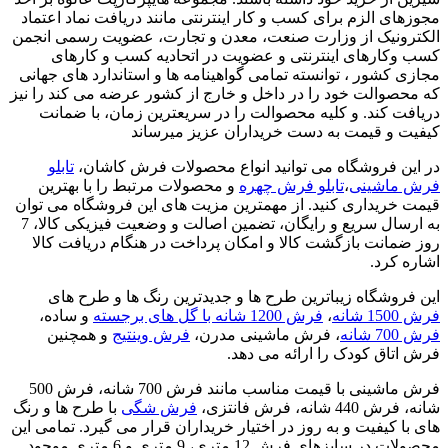
مجوزهای الزم برای کسب و کار اینترنتی مانند دریافت نماد اعتماد
الکترونیک از وزارت صنعت، معدن و تجارت، عضویت رسمی انجمن
کسب وکارهای اینترنتی و عضویت در اتحادیه کسب و کارهای
مجازی کشور ، توانسته تمامی گواهینامه ها و استاندارد های جهانی
که محصوالت خود را در داخل و خارج از کشور عرضه می کند را نیز
دریافت کند. و کلیه محصوالت را در سریعترین زمان، با ضمانت
کیفیت و قیمت به دست خریداران عزیز میرساند
در این فروشگاه می توانید انواع محصولات فرش کاشان،
تابلو
فرش ماشینی
،
تابلو فرش چهره
و محصولات مرتبط را با بهترین
قیمت خریداری کنید. از مهمترین مزیت های این فروشگاه می توان
به ارسال سریع و رایگان، تضمین اصالت و وضعیت فیزیکی کالا، 7
روز ضمانت بازگشت کالا و امکان پرداخت در هنگام دریافت کالا
اشاره کرد.
این فروشگاه زیباترین طرح ها و جدیدترین رنگ ها و طرح های
فرش 1500 شانه
،
فرش 1200 شانه با گل های برجسته
و ساده،
فرش 700 شانه
، فرش ماشینی مدرن،
فرش وینتیج
و همچنین
فرش اتاق کودک را ارائه می دهد.
فرش ماشینی با قیمت مناسب مانند فرش 700 شانه، فرش 500
شانه، فرش 440 شانه، فرش فانتزی،
فرش شگی
با طرح ها و رنگ
های با کیفیت و به روز در اختیار خریداران قرار می گیرد. تمامی این
محصولات در سایزهای فرش 12 متری، 9 متری و 6 متری موجود