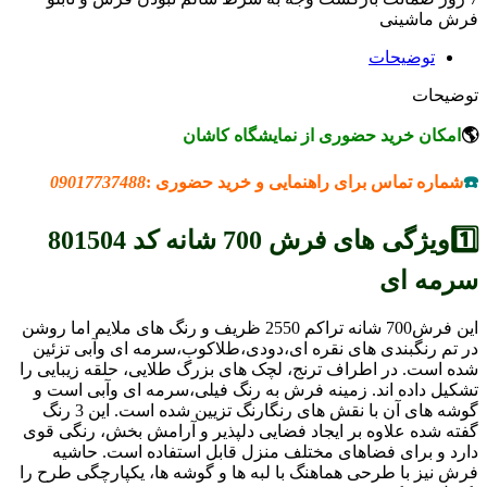
فرش ماشینی
توضیحات
توضیحات
🌎
امکان خرید حضوری از نمایشگاه کاشان
☎️
شماره تماس برای راهنمایی و خرید حضوری :
09017737488
1️⃣ویژگی های فرش 700 شانه کد 801504
سرمه ای
این فرش700 شانه تراکم 2550 ظریف و رنگ های ملایم اما روشن
در تم رنگبندی های نقره ای،دودی،طلاکوب،سرمه ای وآبی تزئین
شده است. در اطراف ترنج، لچک های بزرگ طلایی، حلقه زیبایی را
تشکیل داده اند. زمینه فرش به رنگ فیلی،سرمه ای وآبی است و
گوشه های آن با نقش های رنگارنگ تزیین شده است. این 3 رنگ
گفته شده علاوه بر ایجاد فضایی دلپذیر و آرامش بخش، رنگی قوی
دارد و برای فضاهای مختلف منزل قابل استفاده است. حاشیه
فرش نیز با طرحی هماهنگ با لبه ها و گوشه ها، یکپارچگی طرح را