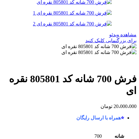
مشاهده ویدئو
برای بزرگنمایی کلیک کنید
فرش 700 شانه کد 805801 نقره
ای
20،000،000
تومان
⭐
همراه با ارسال رایگان
شانه
700