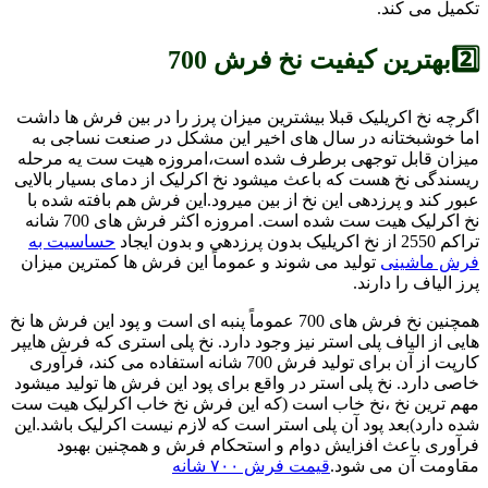
تکمیل می کند.
2️⃣بهترین کیفیت نخ فرش 700
اگرچه نخ اکریلیک قبلا بیشترین میزان پرز را در بین فرش ها داشت
اما خوشبختانه در سال های اخیر این مشکل در صنعت نساجی به
میزان قابل توجهی برطرف شده است،امروزه هیت ست یه مرحله
ریسندگی نخ هست که باعث میشود نخ اکرلیک از دمای بسیار بالایی
عبور کند و پرزدهی این نخ از بین میرود.این فرش هم بافته شده با
نخ اکرلیک هیت ست شده است. امروزه اکثر فرش های 700 شانه
تراکم 2550 از نخ اکریلیک بدون پرزدهی و بدون ایجاد
حساسیت به
فرش ماشینی
تولید می شوند و عموماً این فرش ها کمترین میزان
پرز الیاف را دارند.
همچنین نخ فرش های 700 عموماً پنبه ای است و پود این فرش ها نخ
هایی از الیاف پلی استر نیز وجود دارد. نخ پلی استری که فرش هایپر
کارپت از آن برای تولید فرش 700 شانه استفاده می کند، فرآوری
خاصی دارد. نخ پلی استر در واقع برای پود این فرش ها تولید میشود
مهم ترین نخ ،نخ خاب است (که این فرش نخ خاب اکرلیک هیت ست
شده دارد)بعد پود آن پلی استر است که لازم نیست اکرلیک باشد.این
فرآوری باعث افزایش دوام و استحکام فرش و همچنین بهبود
مقاومت آن می شود.
قیمت فرش ۷۰۰ شانه