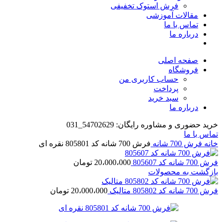
فرش استوک تخفیفی
مقالات آموزشی
تماس با ما
درباره ما
صفحه اصلی
فروشگاه
حساب کاربری من
پرداخت
سبد خرید
درباره ما
خرید حضوری و مشاوره رایگان: 54702629_031
تماس با ما
خانه
فرش 700 شانه
فرش 700 شانه کد 805801 نقره ای
فرش 700 شانه کد 805607
20،000،000
تومان
بازگشت به محصولات
فرش 700 شانه کد 805802 متالیک
20،000،000
تومان