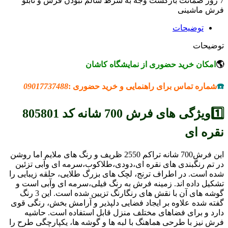
7 روز ضمانت بازگشت وجه به شرط سالم نبودن فرش و تابلو
فرش ماشینی
توضیحات
توضیحات
🌎
امکان خرید حضوری از نمایشگاه کاشان
☎️
شماره تماس برای راهنمایی و خرید حضوری :
09017737488
1️⃣ویژگی های فرش 700 شانه کد
805801
نقره ای
این فرش700 شانه تراکم 2550 ظریف و رنگ های ملایم اما روشن
در تم رنگبندی های نقره ای،دودی،طلاکوب،سرمه ای وآبی تزئین
شده است. در اطراف ترنج، لچک های بزرگ طلایی، حلقه زیبایی را
تشکیل داده اند. زمینه فرش به رنگ فیلی،سرمه ای وآبی است و
گوشه های آن با نقش های رنگارنگ تزیین شده است. این 3 رنگ
گفته شده علاوه بر ایجاد فضایی دلپذیر و آرامش بخش، رنگی قوی
دارد و برای فضاهای مختلف منزل قابل استفاده است. حاشیه
فرش نیز با طرحی هماهنگ با لبه ها و گوشه ها، یکپارچگی طرح را