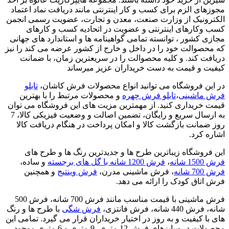
مجوزهای الزم برای کسب و کار اینترنتی مانند دریافت نماد اعتماد
الکترونیک از وزارت صنعت، معدن و تجارت، عضویت رسمی انجمن
کسب وکارهای اینترنتی و عضویت در اتحادیه کسب و کارهای
مجازی کشور ، توانسته تمامی گواهینامه ها و استاندارد های جهانی
که محصوالت خود را در داخل و خارج از کشور عرضه می کند را نیز
دریافت کند. و کلیه محصوالت را در سریعترین زمان، با ضمانت
کیفیت و قیمت به دست خریداران عزیز میرساند
در این فروشگاه می توانید انواع محصولات فرش کاشان،
تابلو
فرش ماشینی
،
تابلو فرش چهره
و محصولات مرتبط را با بهترین
قیمت خریداری کنید. از مهمترین مزیت های این فروشگاه می توان
به ارسال سریع و رایگان، تضمین اصالت و وضعیت فیزیکی کالا، 7
روز ضمانت بازگشت کالا و امکان پرداخت در هنگام دریافت کالا
اشاره کرد.
این فروشگاه زیباترین طرح ها و جدیدترین رنگ ها و طرح های
فرش 1500 شانه
،
فرش 1200 شانه با گل های برجسته
و ساده،
فرش 700 شانه
، فرش ماشینی مدرن،
فرش وینتیج
و همچنین
فرش اتاق کودک را ارائه می دهد.
فرش ماشینی با قیمت مناسب مانند فرش 700 شانه، فرش 500
شانه، فرش 440 شانه، فرش فانتزی،
فرش شگی
با طرح ها و رنگ
های با کیفیت و به روز در اختیار خریداران قرار می گیرد. تمامی این
محصولات در سایزهای فرش 12 متری، 9 متری و 6 متری موجود