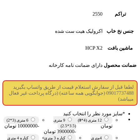
تراکم
2550
جنس نخ خاب
اکرولیک هیت ست شده
ماشین بافت
HCP X2
ضمانت محصول
دارای ضمانت نامه کارخانه
لطفا قبل از سفارش استعلام قیمت از طریق واتساپ بگیرید
09017737488 (جوابگویی همه ساعته) (درگاه پرداخت غیر فعال
میباشد)
*
سایز مورد نظر را انتخاب کنید
12 متری (4*3)
9 متری
6 متری (3*2)
تومان
-10000000 تومان
(3.5*2.5)
-3900000 تومان
4متری
کناره 3 متری
کناره 4 متری