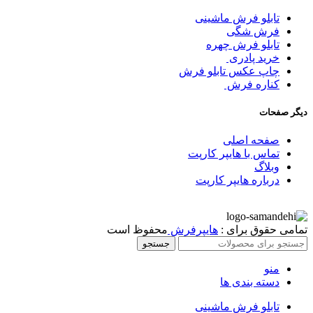
تابلو فرش ماشینی
فرش شگی
تابلو فرش چهره
خرید پادری
چاپ عکس تابلو فرش
کناره فرش
دیگر صفحات
صفحه اصلی
تماس با هایپر کارپت
وبلاگ
درباره هایپر کارپت
تمامی حقوق برای :
هایپرفرش
محفوظ است
جستجو
منو
دسته بندی ها
تابلو فرش ماشینی