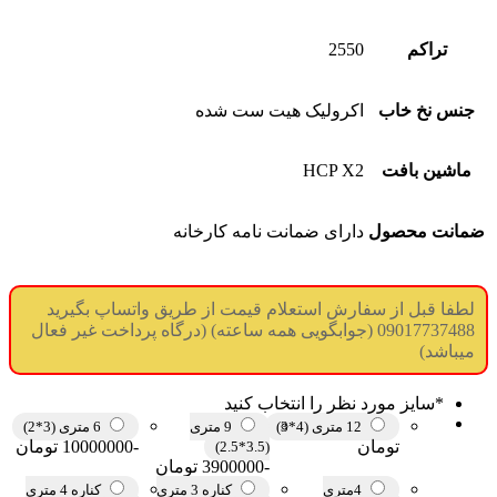
تراکم
2550
جنس نخ خاب
اکرولیک هیت ست شده
ماشین بافت
HCP X2
ضمانت محصول
دارای ضمانت نامه کارخانه
لطفا قبل از سفارش استعلام قیمت از طریق واتساپ بگیرید
09017737488 (جوابگویی همه ساعته) (درگاه پرداخت غیر فعال
میباشد)
*
سایز مورد نظر را انتخاب کنید
12 متری (4*3)
9 متری
6 متری (3*2)
تومان
-10000000 تومان
(3.5*2.5)
-3900000 تومان
4متری
کناره 3 متری
کناره 4 متری