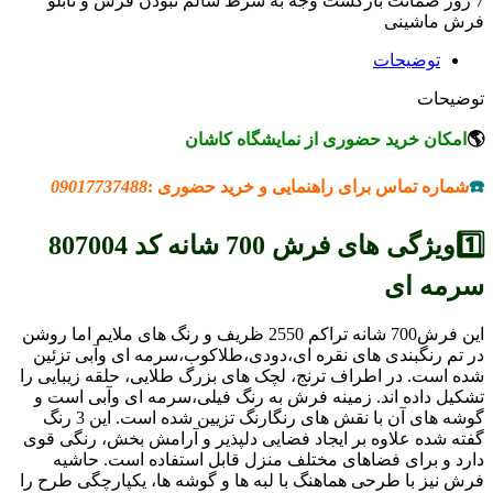
7 روز ضمانت بازگشت وجه به شرط سالم نبودن فرش و تابلو
فرش ماشینی
توضیحات
توضیحات
🌎
امکان خرید حضوری از نمایشگاه کاشان
☎️
شماره تماس برای راهنمایی و خرید حضوری :
09017737488
1️⃣ویژگی های فرش 700 شانه کد
807004
سرمه ای
این فرش700 شانه تراکم 2550 ظریف و رنگ های ملایم اما روشن
در تم رنگبندی های نقره ای،دودی،طلاکوب،سرمه ای وآبی تزئین
شده است. در اطراف ترنج، لچک های بزرگ طلایی، حلقه زیبایی را
تشکیل داده اند. زمینه فرش به رنگ فیلی،سرمه ای وآبی است و
گوشه های آن با نقش های رنگارنگ تزیین شده است. این 3 رنگ
گفته شده علاوه بر ایجاد فضایی دلپذیر و آرامش بخش، رنگی قوی
دارد و برای فضاهای مختلف منزل قابل استفاده است. حاشیه
فرش نیز با طرحی هماهنگ با لبه ها و گوشه ها، یکپارچگی طرح را