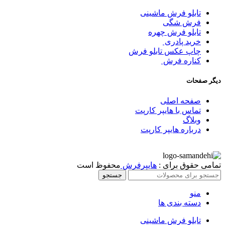
تابلو فرش ماشینی
فرش شگی
تابلو فرش چهره
خرید پادری
چاپ عکس تابلو فرش
کناره فرش
دیگر صفحات
صفحه اصلی
تماس با هایپر کارپت
وبلاگ
درباره هایپر کارپت
تمامی حقوق برای :
هایپرفرش
محفوظ است
جستجو
منو
دسته بندی ها
تابلو فرش ماشینی