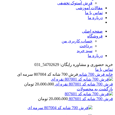
فرش استوک تخفیفی
مقالات آموزشی
تماس با ما
درباره ما
صفحه اصلی
فروشگاه
حساب کاربری من
پرداخت
سبد خرید
درباره ما
خرید حضوری و مشاوره رایگان: 54702629_031
تماس با ما
خانه
فرش 700 شانه
فرش 700 شانه کد 807004 سرمه ای
فرش 700 شانه کد 807001 نقره ای
20،000،000
تومان
بازگشت به محصولات
فرش 700 شانه کد 807601
20،000،000
تومان