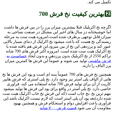
تکمیل می کند.
2️⃣بهترین کیفیت نخ فرش 700
اگرچه نخ اکریلیک قبلا بیشترین میزان پرز را در بین فرش ها داشت
اما خوشبختانه در سال های اخیر این مشکل در صنعت نساجی به
میزان قابل توجهی برطرف شده است،امروزه هیت ست یه مرحله
ریسندگی نخ هست که باعث میشود نخ اکرلیک از دمای بسیار بالایی
عبور کند و پرزدهی این نخ از بین میرود.این فرش هم بافته شده با
نخ اکرلیک هیت ست شده است. امروزه اکثر فرش های 700 شانه
تراکم 2550 از نخ اکریلیک بدون پرزدهی و بدون ایجاد
حساسیت به
فرش ماشینی
تولید می شوند و عموماً این فرش ها کمترین میزان
پرز الیاف را دارند.
همچنین نخ فرش های 700 عموماً پنبه ای است و پود این فرش ها نخ
هایی از الیاف پلی استر نیز وجود دارد. نخ پلی استری که فرش هایپر
کارپت از آن برای تولید فرش 700 شانه استفاده می کند، فرآوری
خاصی دارد. نخ پلی استر در واقع برای پود این فرش ها تولید میشود
مهم ترین نخ ،نخ خاب است (که این فرش نخ خاب اکرلیک هیت ست
شده دارد)بعد پود آن پلی استر است که لازم نیست اکرلیک باشد.این
فرآوری باعث افزایش دوام و استحکام فرش و همچنین بهبود
مقاومت آن می شود.
قیمت فرش ۷۰۰ شانه