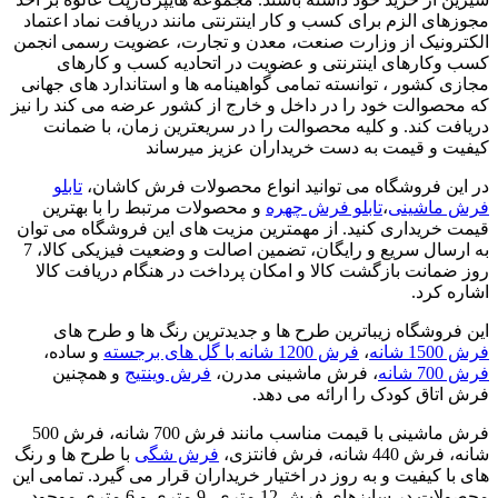
مجوزهای الزم برای کسب و کار اینترنتی مانند دریافت نماد اعتماد
الکترونیک از وزارت صنعت، معدن و تجارت، عضویت رسمی انجمن
کسب وکارهای اینترنتی و عضویت در اتحادیه کسب و کارهای
مجازی کشور ، توانسته تمامی گواهینامه ها و استاندارد های جهانی
که محصوالت خود را در داخل و خارج از کشور عرضه می کند را نیز
دریافت کند. و کلیه محصوالت را در سریعترین زمان، با ضمانت
کیفیت و قیمت به دست خریداران عزیز میرساند
در این فروشگاه می توانید انواع محصولات فرش کاشان،
تابلو
فرش ماشینی
،
تابلو فرش چهره
و محصولات مرتبط را با بهترین
قیمت خریداری کنید. از مهمترین مزیت های این فروشگاه می توان
به ارسال سریع و رایگان، تضمین اصالت و وضعیت فیزیکی کالا، 7
روز ضمانت بازگشت کالا و امکان پرداخت در هنگام دریافت کالا
اشاره کرد.
این فروشگاه زیباترین طرح ها و جدیدترین رنگ ها و طرح های
فرش 1500 شانه
،
فرش 1200 شانه با گل های برجسته
و ساده،
فرش 700 شانه
، فرش ماشینی مدرن،
فرش وینتیج
و همچنین
فرش اتاق کودک را ارائه می دهد.
فرش ماشینی با قیمت مناسب مانند فرش 700 شانه، فرش 500
شانه، فرش 440 شانه، فرش فانتزی،
فرش شگی
با طرح ها و رنگ
های با کیفیت و به روز در اختیار خریداران قرار می گیرد. تمامی این
محصولات در سایزهای فرش 12 متری، 9 متری و 6 متری موجود