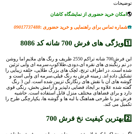
توضیحات
🌎
امکان خرید حضوری از نمایشگاه کاشان
☎️
شماره تماس برای راهنمایی و خرید حضوری :
09017737488
1️⃣ویژگی های فرش 700 شانه کد 8086
این فرش700 شانه تراکم 2550 ظریف و رنگ های ملایم اما روشن
در تم رنگبندی های نقره ای،دودی،طلاکوب،سرمه ای وآبی تزئین
شده است. در اطراف ترنج، لچک های بزرگ طلایی، حلقه زیبایی را
تشکیل داده اند. زمینه فرش به رنگ فیلی،سرمه ای وآبی است و
گوشه های آن با نقش های رنگارنگ تزیین شده است. این 3 رنگ
گفته شده علاوه بر ایجاد فضایی دلپذیر و آرامش بخش، رنگی قوی
دارد و برای فضاهای مختلف منزل قابل استفاده است. حاشیه
فرش نیز با طرحی هماهنگ با لبه ها و گوشه ها، یکپارچگی طرح را
تکمیل می کند.
2️⃣بهترین کیفیت نخ فرش 700