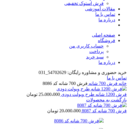
فرش استوک تخفیفی
مقالات آموزشی
تماس با ما
درباره ما
صفحه اصلی
فروشگاه
حساب کاربری من
پرداخت
سبد خرید
درباره ما
خرید حضوری و مشاوره رایگان: 54702629_031
تماس با ما
خانه
فرش 700 شانه
فرش 700 شانه کد 8086
فرش 1200 شانه طرح ویولت دودی
25،000،000
تومان
بازگشت به محصولات
فرش 700 شانه کد 8087
20،000،000
تومان