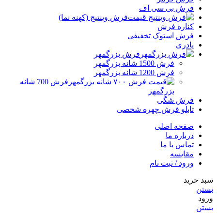
فرش بی سی اف
فرش وینتیج (کهنه نما)
کناره فرش
فرش استوک تخفیفی
پادری
فرش بزرگمهر
فرش 1500 شانه بزرگمهر
فرش 1200 شانه بزرگمهر
فرش 700 شانه
بزرگمهر
فرش شگی
تابلو فرش چهره شخصی
صفحه اصلی
درباره ما
تماس با ما
مقایسه
ورود / ثبت نام
سبد خرید
بستن
ورود
بستن