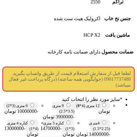
تراکم
2550
جنس نخ خاب
اکرولیک هیت ست شده
ماشین بافت
HCP X2
ضمانت محصول
دارای ضمانت نامه کارخانه
لطفا قبل از سفارش استعلام قیمت از طریق واتساپ بگیرید
09017737488 (جوابگویی همه ساعته) (درگاه پرداخت غیر فعال
میباشد)
*
سایز مورد نظر را انتخاب کنید
12 متری (4*3)
9 متری
6 متری (3*2)
تومان
-10000000 تومان
(3.5*2.5)
-3900000 تومان
4متری
کناره 3 متری
کناره 4 متری
-13000000
-14700000
(4*1)
(3*1)
(2.25*1.5)
-14000000 تومان
تومان
تومان