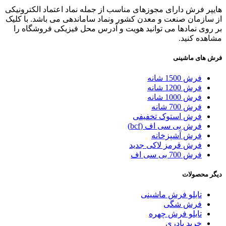
هایپر فرش دارای مجوزهای مناسب از جمله نماد اعتماد الکترونیکی
از سازمان صنعت و معدن کشور ونماد ساماندهی می باشد. با کلیک
بر روی نمادها می توانید هویت و آدرس محل فیزیکی فروشگاه را
مشاهده کنید.
فرش های ماشینی
فرش 1500 شانه
فرش 1200 شانه
فرش 1000 شانه
فرش 700 شانه
فرش استوک تخفیفی
فرش بی سی اف (bcf)
فرش آشپزخانه
فرش قرمز لاکی جدید
فرش 700 بی سی اف
دیگر محصولات
تابلو فرش ماشینی
فرش شگی
تابلو فرش چهره
خرید پادری