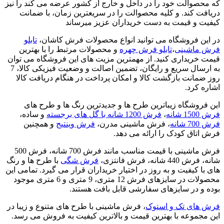
که محصوالت خود را در داخل و خارج از کشور عرضه می کند را نیز
دریافت کند. و کلیه محصوالت را در سریعترین زمان، با ضمانت
کیفیت و قیمت به دست خریداران عزیز میرساند
در این فروشگاه می توانید انواع محصولات فرش کاشان،
تابلو
فرش ماشینی
،
تابلو فرش چهره
و محصولات مرتبط را با بهترین
قیمت خریداری کنید. از مهمترین مزیت های این فروشگاه می توان
به ارسال سریع و رایگان، تضمین اصالت و وضعیت فیزیکی کالا، 7
روز ضمانت بازگشت کالا و امکان پرداخت در هنگام دریافت کالا
اشاره کرد.
این فروشگاه زیباترین طرح ها و جدیدترین رنگ ها و طرح های
فرش 1500 شانه
،
فرش 1200 شانه با گل های برجسته
و ساده،
فرش 700 شانه
، فرش ماشینی مدرن،
فرش وینتیج
و همچنین
فرش اتاق کودک را ارائه می دهد.
فرش ماشینی با قیمت مناسب مانند فرش 700 شانه، فرش 500
شانه، فرش 440 شانه، فرش فانتزی،
فرش شگی
با طرح ها و رنگ
های با کیفیت و به روز در اختیار خریداران قرار می گیرد. تمامی این
محصولات در سایزهای فرش 12 متری، 9 متری و 6 متری موجود
بوده و در سایزهای سفارشی قابل بافت هستند.
فرش های تک و استوک
، فرش ماشینی با طرح های متنوع و زیبا در
این مجموعه با بهترین قیمت و بالاترین کیفیت به فروش می رسد.