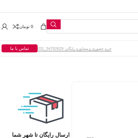
0
تومان
تماس با ما
خرید حضوری و مشاوره رایگان: 54702629_031
ارسال رایگان تا شهر شما