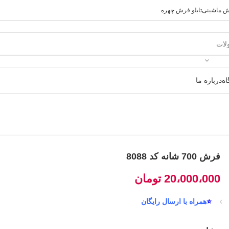
رش ماشینی
تابلو فرش چهره
ه
درباره ما
فرش 700 شانه کد 8088
20،000،000
تومان
⭐
همراه با ارسال رایگان