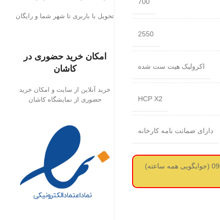
700
تحویل با باربری تا شهر شما و رایگان
2550
امکان خرید حضوری در
اکرولیک هیت ست شده
کاشان
خرید آنلاین از سایت و امکان خرید
HCP X2
حضوری از نمایشگاه کاشان
دارای ضمانت نامه کارخانه
لطفا قبل از سفارش استعلام قیمت از طریق واتساپ بگیرید 09017737488 (جوابگویی همه ساعته)