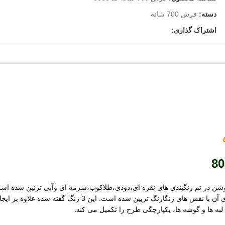
دسته:
فرش 700 شانه
اشتراک گذاری:
و رنگ های ملایم اما روشن در تم رنگبندی های نقره ای،دودی،طلاکوب،سرمه ای وآبی تزئ
اند. زمینه فرش به رنگ فیلی،سرمه ای وآبی است و گوشه ها
به ها و گوشه ها، یکپارچگی طرح را تکمیل می کند.