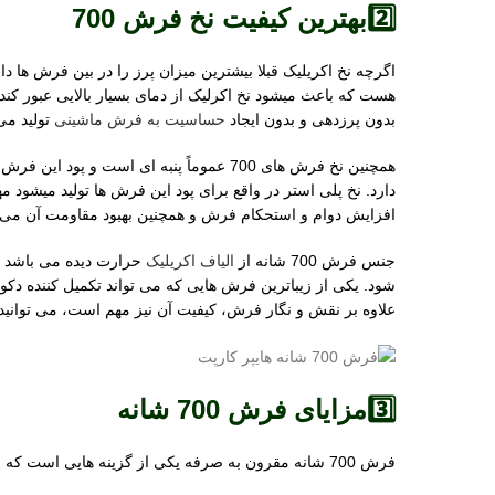
2️⃣بهترین کیفیت نخ فرش 700
اگرچه نخ اکریلیک قبلا بیشترین میزان پرز را در بین فرش 
بدون پرزدهی و بدون ایجاد
حساسیت به فرش ماشینی
تولید می
دارد. نخ پلی استر در واقع برای پود این فرش ها تولید میشو
افزایش دوام و استحکام فرش و همچنین بهبود مقاومت آن می
جنس فرش 700 شانه از
الیاف اکریلیک
حرارت دیده می باشد که
شود. یکی از زیباترین فرش هایی که می تواند تکمیل کننده د
علاوه بر نقش و نگار فرش، کیفیت آن نیز مهم است، می توانید 
3️⃣مزایای فرش 700 شانه
فرش 700 شانه مقرون به صرفه یکی از گزینه هایی است که بسیاری از افراد به آن فکر می کنند. این فرش ها به دلیل وزن بالا در سایزهای 6، 9 و 12 متری با قیمت مناسب به فروش می رسد.