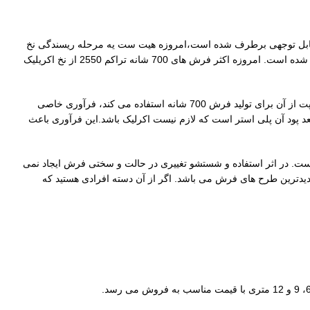
ان قابل توجهی برطرف شده است،امروزه هیت ست یه مرحله ریسندگی نخ
هست که باعث میشود نخ اکرلیک از دمای بسیار بالایی عبور کند و پرزدهی این نخ از بین میرود.این فرش هم بافته شده با نخ اکرلیک هیت ست شده است. امروزه اکثر فرش های 700 شانه تراکم 2550 از نخ اکریلیک
همچنین نخ فرش های 700 عموماً پنبه ای است و پود این فرش ها نخ هایی از الیاف پلی استر نیز وجود دارد. نخ پلی استری که فرش هایپر کارپت از آن برای تولید فرش 700 شانه استفاده می کند، فرآوری خاصی
عد پود آن پلی استر است که لازم نیست اکرلیک باشد.این فرآوری باعث
است. در اثر استفاده و شستشو تغییری در حالت و سختی فرش ایجاد نمی
دیدترین طرح های فرش می باشد. اگر از آن دسته افرادی هستید که