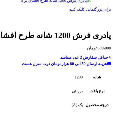
برای بزرگنمایی کلیک کنید
پادری فرش 1200 شانه طرح افشان بژ
300،000
تومان
⭐حداقل سفارش 2 عدد میباشد
🚚هزینه ارسال 50 الی 80 هزار تومان درب منزل هست
شانه
1200
نوع بافت
برزنتی
درجه محصول
یک (A)