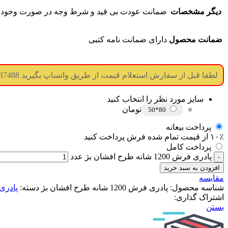
دیگر مشخصات
ضمانت عودت بی قید و شرط وجه در صورت وجود
ضمانت محصول
دارای ضمانت نامه کتبی
لطفا قبل از سفارش استعلام قیمت از طریق واتساپ بگیرید 09017737488 (جوابگویی همه ساعته) (درگاه پرداخت غیر فعال میباشد)
سایز مورد نظر را انتخاب کنید
تومان
80*50
پرداخت بیعانه
۱۰٪ از قیمت تمام شده فرش پرداخت کنید
پرداخت کامل
پادری فرش 1200 شانه طرح افشان بژ عدد
افزودن به سبد خرید
مقایسه
شناسه محصول:
پادری فرش 1200 شانه طرح افشان بژ
دسته:
پادری
اشتراک گذاری:
بستن