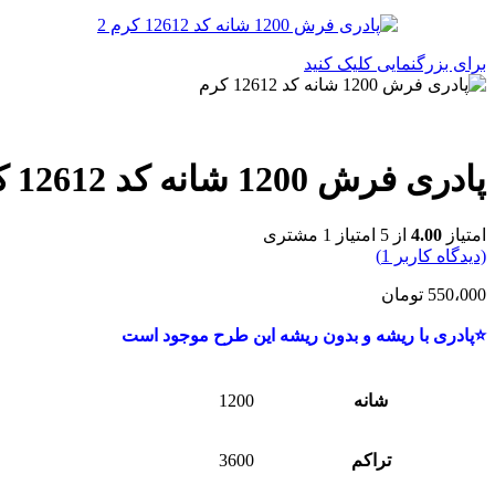
برای بزرگنمایی کلیک کنید
پادری فرش 1200 شانه کد 12612 کرم
امتیاز
4.00
از 5 امتیاز
1
مشتری
(دیدگاه کاربر
1
)
550،000
تومان
⭐پادری با ریشه و بدون ریشه این طرح موجود است
شانه
1200
تراکم
3600