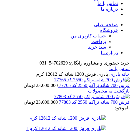
تماس با ما
درباره ما
صفحه اصلی
فروشگاه
حساب کاربری من
پرداخت
سبد خرید
درباره ما
خرید حضوری و مشاوره رایگان: 54702629_031
تماس با ما
خانه
پادری
پادری فرش 1200 شانه کد 12612 کرم
فرش 700 شانه تراکم 2550 کد 77765
23،000،000
تومان
بازگشت به محصولات
فرش 700 شانه تراکم 2550 کد 77803
23،000،000
تومان
ناموجود