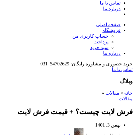
تماس با ما
درباره ما
صفحه اصلی
فروشگاه
حساب کاربری من
پرداخت
سبد خرید
درباره ما
خرید حضوری و مشاوره رایگان: 54702629_031
تماس با ما
وبلاگ
خانه
»
مقالات
»
مقالات
فرش لایت چیست؟ + قیمت فرش لایت
بهمن 3, 1401