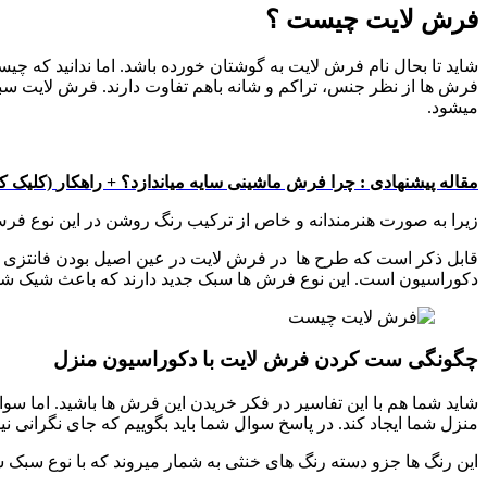
فرش لایت چیست ؟
شاید تا بحال نام فرش لایت به گوشتان خورده باشد. اما ندانید ک
فرش ها از نظر جنس، تراکم و شانه باهم تفاوت دارند. فرش لایت سبک
میشود.
مقاله پیشنهادی : چرا فرش ماشینی سایه میاندازد؟ + راهکار
(کلیک کن
زیرا به صورت هنرمندانه و خاص از ترکیب رنگ روشن در این نوع فر
قابل ذکر است که طرح ها در فرش لایت در عین اصیل بودن فانتزی اس
دکوراسیون است. این نوع فرش ها سبک جدید دارند که باعث شیک ش
چگونگی ست کردن فرش لایت با دکوراسیون منزل
شاید شما هم با این تفاسیر در فکر خریدن این فرش ها باشید. اما سوا
منزل شما ایجاد کند. در پاسخ سوال شما باید بگوییم که جای نگرانی ن
این رنگ ها جزو دسته رنگ های خنثی به شمار میروند که با نوع سبک س