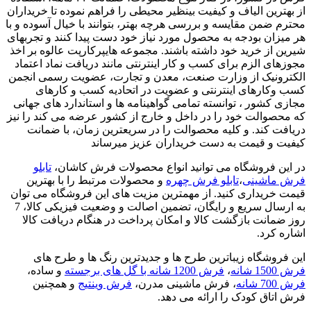
از بهترین الیاف و کیفیت بینظیر محیطی را فراهم نموده تا خریداران
محترم ضمن مقایسه و بررسی هرچه بهتر، بتوانند با خیال آسوده و با
هر میزان بودجه به محصول مورد نیاز خود دست پیدا کنند و تجربهای
شیرین از خرید خود داشته باشند. مجموعه هایپرکارپت عالوه بر اخذ
مجوزهای الزم برای کسب و کار اینترنتی مانند دریافت نماد اعتماد
الکترونیک از وزارت صنعت، معدن و تجارت، عضویت رسمی انجمن
کسب وکارهای اینترنتی و عضویت در اتحادیه کسب و کارهای
مجازی کشور ، توانسته تمامی گواهینامه ها و استاندارد های جهانی
که محصوالت خود را در داخل و خارج از کشور عرضه می کند را نیز
دریافت کند. و کلیه محصوالت را در سریعترین زمان، با ضمانت
کیفیت و قیمت به دست خریداران عزیز میرساند
در این فروشگاه می توانید انواع محصولات فرش کاشان،
تابلو
فرش ماشینی
،
تابلو فرش چهره
و محصولات مرتبط را با بهترین
قیمت خریداری کنید. از مهمترین مزیت های این فروشگاه می توان
به ارسال سریع و رایگان، تضمین اصالت و وضعیت فیزیکی کالا، 7
روز ضمانت بازگشت کالا و امکان پرداخت در هنگام دریافت کالا
اشاره کرد.
این فروشگاه زیباترین طرح ها و جدیدترین رنگ ها و طرح های
فرش 1500 شانه
،
فرش 1200 شانه با گل های برجسته
و ساده،
فرش 700 شانه
، فرش ماشینی مدرن،
فرش وینتیج
و همچنین
فرش اتاق کودک را ارائه می دهد.