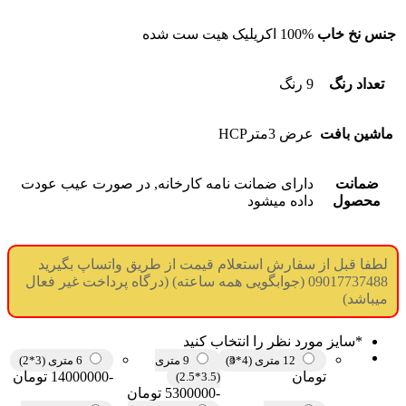
جنس نخ خاب
100% اکریلیک هیت ست شده
تعداد رنگ
9 رنگ
ماشین بافت
عرض 3مترHCP
ضمانت
دارای ضمانت نامه کارخانه, در صورت عیب عودت
محصول
داده میشود
لطفا قبل از سفارش استعلام قیمت از طریق واتساپ بگیرید
09017737488 (جوابگویی همه ساعته) (درگاه پرداخت غیر فعال
میباشد)
*
سایز مورد نظر را انتخاب کنید
12 متری (4*3)
9 متری
6 متری (3*2)
تومان
-14000000 تومان
(3.5*2.5)
-5300000 تومان