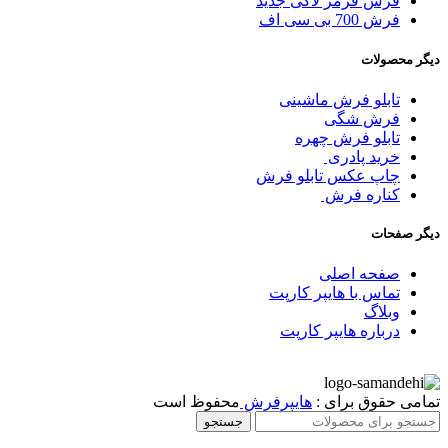
فرش قرمز لاکی جدید
فرش 700 بی سی اف
دیگر محصولات
تابلو فرش ماشینی
فرش شگی
تابلو فرش چهره
خرید پادری
چاپ عکس تابلو فرش
کناره فرش
دیگر صفحات
صفحه اصلی
تماس با هایپر کارپت
وبلاگ
درباره هایپر کارپت
تمامی حقوق برای :
هایپرفرش
محفوظ است
جستجو