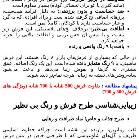
(مانند کتری یا اتو برای لحظاتی کوتاه) بسیار مقاوم است.
ضد حساسیت و بدون پرزدهی:
به دلیل فرآیند هیت‌ست،
پرزهای اضافی نخ گرفته شده است و برای افرادی که به گرد
و غبار حساسیت دارند یا کودکان، کاملاً ایمن است.
لطافت بی‌نظیر:
برخلاف نخ‌های پلاستیکی، این فرش زبر
نیست و با لمس آن حس نرمی و لطافت بالایی را تجربه
خواهید کرد.
بافت با
۹
رنگ واقعی و زنده
در حالی که بسیاری از فرش‌های بازار ۸ رنگ هستند، این فرش
ماشینی، با
۹
رنگ متمایز
بافته شده است. این یک رنگ اضافه، عمق
بیشتری به گل‌ها و نقوش زیبا می‌دهد و باعث می‌شود
سایه‌روشن‌های نقشه به زیبایی هرچه تمام‌تر دیده شوند.
پیشنهاد مطالعه :
تفاوت فرش 500 شانه با 700 شانه (ویژگی های
فرش 500 و 700)
زیبایی‌شناسی طرح فرش و رنگ بی نظیر
طرح جذاب و خاص؛ نماد ظرافت و رهایی
لقب زیباترین، برازنده این نقشه است؛ چراکه خطوط اسلیمی
ظریف و گل‌های شاه‌عباسی که با ظرافتی خاص در متن فرش