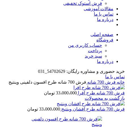
فرش استوک تخفیفی
مقالات آموزشی
تماس با ما
درباره ما
صفحه اصلی
فروشگاه
حساب کاربری من
پرداخت
سبد خرید
درباره ما
خرید حضوری و مشاوره رایگان: 54702629_031
تماس با ما
خانه
فرش 700 شانه
فرش 700 شانه طرح افسون دلفینی وینتیج
فرش 700 شانه طرح افرا
33،000،000
تومان
بازگشت به محصولات
فرش 700 شانه طرح افشان وینتیج
33،000،000
تومان