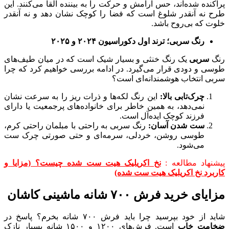
پراکنده شده‌اند، حس آرامش و حرکت را به بیننده القا می‌کنند. این
طرح نه آنقدر شلوغ است که فضا را کوچک نشان دهد و نه آنقدر
خلوت که بی‌روح باشد.
رنگ سربی؛ ترند اول دکوراسیون
۲۰۲۴
و
۲۰۲۵
رنگ
سربی
یک رنگ خنثی و بسیار شیک است که در میان طیف‌های
طوسی و دودی قرار می‌گیرد. در ادامه بررسی خواهیم کرد که چرا
سربی انتخاب هوشمندانه‌ای است؟
چرک‌تابی بالا
:
این رنگ لکه‌ها و ذرات ریز را به سرعت نشان
نمی‌دهد، به همین خاطر برای خانواده‌های پرجمعیت یا دارای
فرزند کوچک ایده‌آل است.
ست شدن آسان
:
رنگ سربی به راحتی با مبلمان راحتی کرم،
طوسی روشن، خردلی، سرمه‌ای و حتی صورتی چرک ست
می‌شود.
پیشنهاد مطالعه :
نخ اکریلیک هیت ست شده چیست؟ (مزایا و
کاربرد نخ اکریلیک هیت ست شده)
مزایای خرید فرش ۷۰۰ شانه ماشینی کاشان
شاید از خود بپرسید چرا باید فرش ۷۰۰ شانه بخرم؟ پاسخ در
ضخامت خاب
است. فرش‌های ۱۲۰۰ و ۱۵۰۰ شانه بسیار نازک