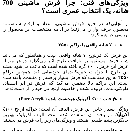
ویژگی‌های فنی؛ چرا فرش ماشینی 700
شانه، یک انتخاب عمری است؟
از آنجایی‌که در خرید فرش ماشینی، اعداد و ارقام شناسنامه
محصول حرف اول را می‌زنند؛ در ادامه مشخصات این محصول را
بررسی خواهیم کرد:
۷۰۰
شانه واقعی با تراکم
۲۵۵۰
این فرش یک فرش
۷۰۰
شانه واقعی
است و همانطور که می‌دانید
شانه فرش مستقیماً بر ظرافت طرح تأثیر می‌گذارد. در هر متر از
عرض این فرش، ۷۰۰ گره بافته شده است که باعث می‌شود نقشه
این طرح با جزئیات خیره‌کننده‌ای خودنمایی کند. همچنین
تراکم
۲۵۵۰
به این معناست که فرش بسیار پرفشار و منسجم بافته شده
است. این تراکم بالا تضمین می‌کند که فرش در اثر استفاده
طولانی‌مدت، کوبیده نشده و خاصیت ارتجاعی خود را از دست ندهد.
نخ خاب
۱۰۰
٪
اکریلیک هیت‌ست شده
(Pure Acrylic)
ویژگی بسیار خاص این فرش، الیاف آن است؛ چراکه از
نخ
۱۰۰
٪
اکریلیک
در بافت آن استفاده شده است. الیاف اکریلیک بهترین
جایگزین پشم طبیعی هستند و ویژگی‌های زیر را به فرش می‌بخشند:
مقاومت در برابر حرارت:
این فرش در برابر اجسام داغ