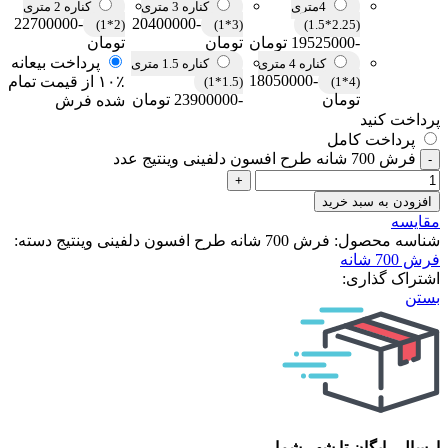
4متری
کناره 3 متری
کناره 2 متری
-22700000
-20400000
(2*1)
(3*1)
(2.25*1.5)
-19525000 تومان
تومان
تومان
پرداخت بیعانه
کناره 4 متری
کناره 1.5 متری
-18050000
۱۰٪ از قیمت تمام
(1.5*1)
(4*1)
تومان
-23900000 تومان
شده فرش
پرداخت کنید
پرداخت کامل
فرش 700 شانه طرح افسون دلفینی وینتیج عدد
افزودن به سبد خرید
مقایسه
شناسه محصول:
فرش 700 شانه طرح افسون دلفینی وینتیج
دسته:
فرش 700 شانه
اشتراک گذاری:
بستن
ارسال رایگان تا شهر شما