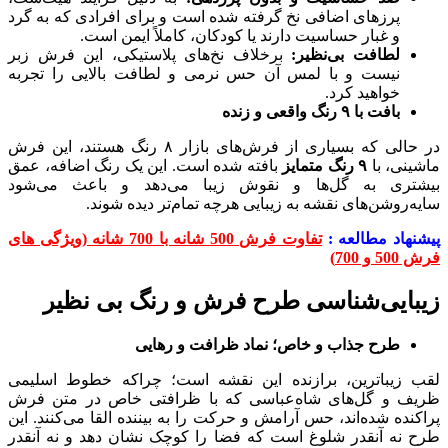
پرزهای اضافی نخ گرفته شده است و برای افرادی که به گرد
و غبار حساسیت دارند یا کودکان، کاملاً ایمن است.
لطافت بی‌نظیر:
برخلاف نخ‌های پلاستیکی، این فرش زبر
نیست و با لمس آن حس نرمی و لطافت بالایی را تجربه
خواهید کرد.
بافت با
۹
رنگ واقعی و زنده
در حالی که بسیاری از فرش‌های بازار ۸ رنگ هستند، این فرش
ماشینی، با
۹
رنگ متمایز
بافته شده است. این یک رنگ اضافه، عمق
بیشتری به گل‌ها و نقوش زیبا می‌دهد و باعث می‌شود
سایه‌روشن‌های نقشه به زیبایی هرچه تمام‌تر دیده شوند.
پیشنهاد مطالعه :
تفاوت فرش 500 شانه با 700 شانه (ویژگی های
فرش 500 و 700)
زیبایی‌شناسی طرح فرش و رنگ بی نظیر
طرح جذاب و خاص؛ نماد ظرافت و رهایی
لقب زیباترین، برازنده این نقشه است؛ چراکه خطوط اسلیمی
ظریف و گل‌های شاه‌عباسی که با ظرافتی خاص در متن فرش
پراکنده شده‌اند، حس آرامش و حرکت را به بیننده القا می‌کنند. این
طرح نه آنقدر شلوغ است که فضا را کوچک نشان دهد و نه آنقدر