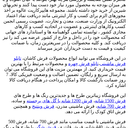
هر میزان بودجه به محصول مورد نیاز خود دست پیدا کنند و تجربهای
شیرین از خرید خود داشته باشند. مجموعه هایپرکارپت عالوه بر اخذ
مجوزهای الزم برای کسب و کار اینترنتی مانند دریافت نماد اعتماد
الکترونیک از وزارت صنعت، معدن و تجارت، عضویت رسمی انجمن
کسب وکارهای اینترنتی و عضویت در اتحادیه کسب و کارهای
مجازی کشور ، توانسته تمامی گواهینامه ها و استاندارد های جهانی
که محصوالت خود را در داخل و خارج از کشور عرضه می کند را نیز
دریافت کند. و کلیه محصوالت را در سریعترین زمان، با ضمانت
کیفیت و قیمت به دست خریداران عزیز میرساند
در این فروشگاه می توانید انواع محصولات فرش کاشان،
تابلو
فرش ماشینی
،
تابلو فرش چهره
و محصولات مرتبط را با بهترین
قیمت خریداری کنید. از مهمترین مزیت های این فروشگاه می توان
به ارسال سریع و رایگان، تضمین اصالت و وضعیت فیزیکی کالا، 7
روز ضمانت بازگشت کالا و امکان پرداخت در هنگام دریافت کالا
اشاره کرد.
این فروشگاه زیباترین طرح ها و جدیدترین رنگ ها و طرح های
فرش 1500 شانه
،
فرش 1200 شانه با گل های برجسته
و ساده،
فرش 700 شانه
، فرش ماشینی مدرن،
فرش وینتیج
و همچنین
فرش اتاق کودک را ارائه می دهد.
فرش ماشینی با قیمت مناسب مانند فرش 700 شانه، فرش 500
شانه، فرش 440 شانه، فرش فانتزی،
فرش شگی
با طرح ها و رنگ