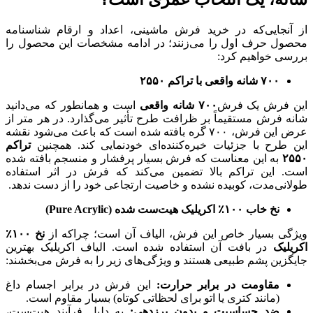
از آنجایی‌که در خرید فرش ماشینی، اعداد و ارقام شناسنامه
محصول حرف اول را می‌زنند؛ در ادامه مشخصات این محصول را
بررسی خواهیم کرد:
۷۰۰
شانه واقعی با تراکم
۲۵۵۰
این فرش یک فرش
۷۰۰
شانه واقعی
است و همانطور که می‌دانید
شانه فرش مستقیماً بر ظرافت طرح تأثیر می‌گذارد. در هر متر از
عرض این فرش، ۷۰۰ گره بافته شده است که باعث می‌شود نقشه
این طرح با جزئیات خیره‌کننده‌ای خودنمایی کند. همچنین
تراکم
۲۵۵۰
به این معناست که فرش بسیار پرفشار و منسجم بافته شده
است. این تراکم بالا تضمین می‌کند که فرش در اثر استفاده
طولانی‌مدت، کوبیده نشده و خاصیت ارتجاعی خود را از دست ندهد.
نخ خاب
۱۰۰
٪
اکریلیک هیت‌ست شده
(Pure Acrylic)
ویژگی بسیار خاص این فرش، الیاف آن است؛ چراکه از
نخ
۱۰۰
٪
اکریلیک
در بافت آن استفاده شده است. الیاف اکریلیک بهترین
جایگزین پشم طبیعی هستند و ویژگی‌های زیر را به فرش می‌بخشند:
مقاومت در برابر حرارت:
این فرش در برابر اجسام داغ
(مانند کتری یا اتو برای لحظاتی کوتاه) بسیار مقاوم است.
ضد حساسیت و بدون پرزدهی:
به دلیل فرآیند هیت‌ست،