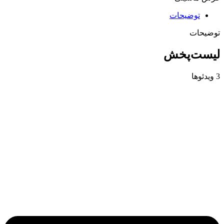
توضیحات
توضیحات
لیست‌پخش
3 ویدئوها