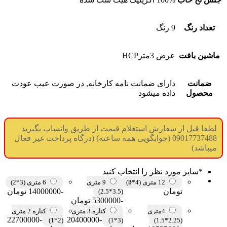
تعداد رنگ
9 رنگ
ماشین بافت
عرض 3مترHCP
ضمانت
دارای ضمانت نامه کارخانه, در صورت عیب عودت
محصول
داده میشود
لطفا قبل از سفارش استعلام قیمت از طریق واتساپ بگیرید
09017737488 (جوابگویی همه ساعته) (درگاه پرداخت غیر فعال
میباشد)
*
سایز مورد نظر را انتخاب کنید
12 متری (4*3)
9 متری
6 متری (3*2)
تومان
-14000000 تومان
(3.5*2.5)
-5300000 تومان
4متری
کناره 3 متری
کناره 2 متری
-22700000
-20400000
(2*1)
(3*1)
(2.25*1.5)