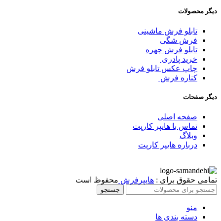
دیگر محصولات
تابلو فرش ماشینی
فرش شگی
تابلو فرش چهره
خرید پادری
چاپ عکس تابلو فرش
کناره فرش
دیگر صفحات
صفحه اصلی
تماس با هایپر کارپت
وبلاگ
درباره هایپر کارپت
تمامی حقوق برای :
هایپرفرش
محفوظ است
جستجو
منو
دسته بندی ها