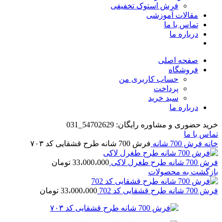
فرش استوک تخفیفی
مقالات آموزشی
تماس با ما
درباره ما
صفحه اصلی
فروشگاه
حساب کاربری من
پرداخت
سبد خرید
درباره ما
خرید حضوری و مشاوره رایگان: 54702629_031
تماس با ما
خانه
فرش 700 شانه
فرش 700 شانه طرح قشقایی کد ۷۰۳
فرش 700 شانه طرح طغرل لاکی
33،000،000
تومان
بازگشت به محصولات
فرش 700 شانه طرح قشقایی کد 702
33،000،000
تومان