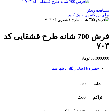
مشاهده ویدئو
برای بزرگنمایی کلیک کنید
فرش 700 شانه طرح قشقایی کد
۷۰۳
33،000،000
تومان
⭐همراه با ارسال رایگان تا شهر شما
شانه
700
تراکم
2550
جنس نخ خاب
100% اکریلیک هیت ست شده