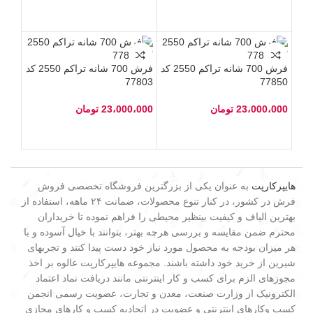
فرش 700 شانه تراکم 2550 کد
فرش 700 شانه تراکم 2550 کد
77803
77850
23،000،000
تومان
23،000،000
تومان
هایپرکارپت
به عنوان یکی از بزرگترین فروشگاه تخصصی فروش
فرش در کشور، در کنار تنوع محصولات، ضمانت ۲۴ ماهه، استفاده از
بهترین الیاف و کیفیت بینظیر محیطی را فراهم نموده تا خریداران
محترم ضمن مقایسه و بررسی هرچه بهتر، بتوانند با خیال آسوده و با
هر میزان بودجه به محصول مورد نیاز خود دست پیدا کنند و تجربهای
شیرین از خرید خود داشته باشند. مجموعه هایپرکارپت عالوه بر اخذ
مجوزهای الزم برای کسب و کار اینترنتی مانند دریافت نماد اعتماد
الکترونیک از وزارت صنعت، معدن و تجارت، عضویت رسمی انجمن
کسب وکارهای اینترنتی و عضویت در اتحادیه کسب و کارهای مجازی