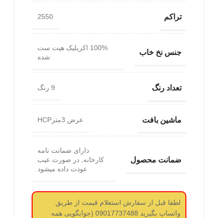
تراکم
2550
100% اکریلیک هیت ست
جنس نخ خاب
شده
تعداد رنگ
9 رنگ
ماشین بافت
عرض 3مترHCP
دارای ضمانت نامه
ضمانت محصول
کارخانه, در صورت عیب
عودت داده میشود
لطفا قبل از سفارش استعلام قیمت از طریق
واتساپ بگیرید 09017737488 (جوابگویی همه