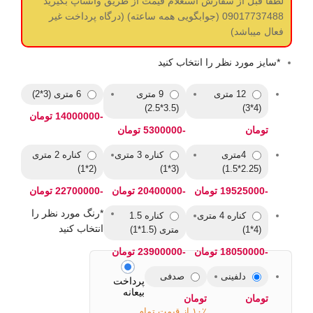
لطفا قبل از سفارش استعلام قیمت از طریق واتساپ بگیرید
09017737488 (جوابگویی همه ساعته) (درگاه پرداخت غیر
فعال میباشد)
*
سایز مورد نظر را انتخاب کنید
12 متری
9 متری
6 متری (3*2)
(3.5*2.5)
(4*3)
-14000000 تومان
تومان
-5300000 تومان
4متری
کناره 3 متری
کناره 2 متری
(2*1)
(3*1)
(2.25*1.5)
-19525000 تومان
-20400000 تومان
-22700000 تومان
*
رنگ مورد نظر را
کناره 4 متری
کناره 1.5
انتخاب کنید
(4*1)
متری (1.5*1)
-18050000 تومان
-23900000 تومان
دلفینی
صدفی
پرداخت
بیعانه
تومان
تومان
۱۰٪ از قیمت تمام