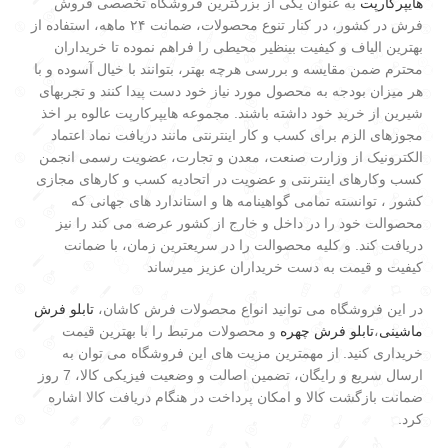
هایپرکارپت
به عنوان یکی از بزرگترین فروشگاه تخصصی فروش
فرش در کشور، در کنار تنوع محصولات، ضمانت ۲۴ ماهه، استفاده از
بهترین الیاف و کیفیت بینظیر محیطی را فراهم نموده تا خریداران
محترم ضمن مقایسه و بررسی هرچه بهتر، بتوانند با خیال آسوده و با
هر میزان بودجه به محصول مورد نیاز خود دست پیدا کنند و تجربهای
شیرین از خرید خود داشته باشند. مجموعه هایپرکارپت عالوه بر اخذ
مجوزهای الزم برای کسب و کار اینترنتی مانند دریافت نماد اعتماد
الکترونیک از وزارت صنعت، معدن و تجارت، عضویت رسمی انجمن
کسب وکارهای اینترنتی و عضویت در اتحادیه کسب و کارهای مجازی
کشور ، توانسته تمامی گواهینامه ها و استاندارد های جهانی که
محصوالت خود را در داخل و خارج از کشور عرضه می کند را نیز
دریافت کند. و کلیه محصوالت را در سریعترین زمان، با ضمانت
کیفیت و قیمت به دست خریداران عزیز میرساند
در این فروشگاه می توانید انواع محصولات فرش کاشان،
تابلو فرش
ماشینی
،
تابلو فرش چهره
و محصولات مرتبط را با بهترین قیمت
خریداری کنید. از مهمترین مزیت های این فروشگاه می توان به
ارسال سریع و رایگان، تضمین اصالت و وضعیت فیزیکی کالا، 7 روز
ضمانت بازگشت کالا و امکان پرداخت در هنگام دریافت کالا اشاره
کرد.