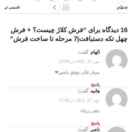
جدیدتر
قدیمی تر
16 دیدگاه برای “
فرش کلاژ چیست؟ + فرش
چهل تکه دستبافت|7 مرحله تا ساخت فرش
”
الهام
گفت:
مهر 27, 1401 در 10:44
بسیار عالی موفق باشین❤
پاسخ
هانیه
گفت:
مهر 27, 1401 در 17:46
چقدر زیبا(=
پاسخ
ناصر
گفت: