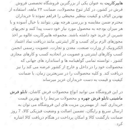
هایپرکارپت
به عنوان یکی از بزرگترین فروشگاه تخصصی فروش
فرش در کشور، در کنار تنوع محصولات، ضمانت ۲۴ ماهه، استفاده از
بهترین الیاف و کیفیت بینظیر محیطی را فراهم نموده تا خریداران
محترم ضمن مقایسه و بررسی هرچه بهتر، بتوانند با خیال آسوده و با
هر میزان بودجه به محصول مورد نیاز خود دست پیدا کنند و تجربهای
شیرین از خرید خود داشته باشند. مجموعه هایپرکارپت عالوه بر اخذ
مجوزهای الزم برای کسب و کار اینترنتی مانند دریافت نماد اعتماد
الکترونیک از وزارت صنعت، معدن و تجارت، عضویت رسمی انجمن
کسب وکارهای اینترنتی و عضویت در اتحادیه کسب و کارهای مجازی
کشور ، توانسته تمامی گواهینامه ها و استاندارد های جهانی که
محصوالت خود را در داخل و خارج از کشور عرضه می کند را نیز
دریافت کند. و کلیه محصوالت را در سریعترین زمان، با ضمانت
کیفیت و قیمت به دست خریداران عزیز میرساند
در این فروشگاه می توانید انواع محصولات فرش کاشان،
تابلو فرش
ماشینی
،
تابلو فرش چهره
و محصولات مرتبط را با بهترین قیمت
خریداری کنید. از مهمترین مزیت های این فروشگاه می توان به
ارسال سریع و رایگان، تضمین اصالت و وضعیت فیزیکی کالا، 7 روز
ضمانت بازگشت کالا و امکان پرداخت در هنگام دریافت کالا اشاره
کرد.