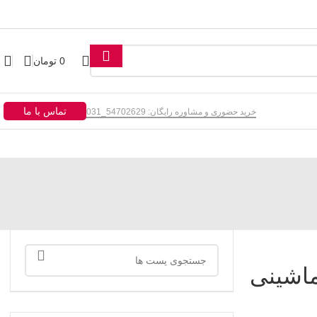
0
تومان
تماس با ما
خرید حضوری و مشاوره رایگان: 54702629_031
اشینی