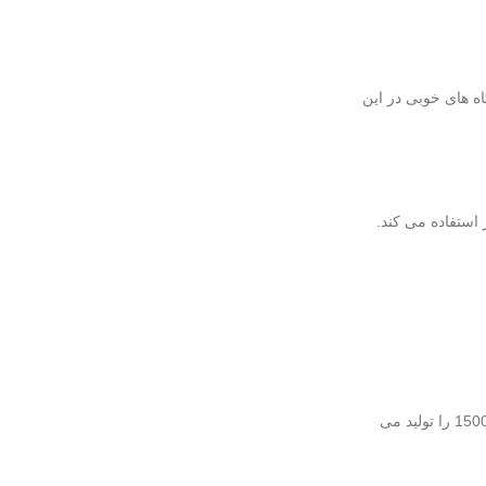
 توانسته به جایگاه های خوبی در این
این برند یکی از بهترین برندهای فرش ماشینی است که در سال 1392 فعالیت خود را شروع کرده است و انواع فرش های 700، 1000، 1200 و 1500 را تولید می