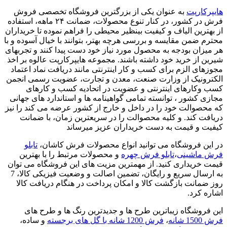
هایپرکارپت
به عنوان یکی از بزرگترین فروشگاه تخصصی فروش
فرش در کشور، در کنار تنوع محصولات، ضمانت ۲۴ ماهه، استفاده
از بهترین الیاف و کیفیت بینظیر محیطی را فراهم نموده تا خریداران
محترم ضمن مقایسه و بررسی هرچه بهتر، بتوانند با خیال آسوده و با
هر میزان بودجه به محصول مورد نیاز خود دست پیدا کنند و تجربهای
شیرین از خرید خود داشته باشند. مجموعه هایپرکارپت عالوه بر اخذ
مجوزهای الزم برای کسب و کار اینترنتی مانند دریافت نماد اعتماد
الکترونیک از وزارت صنعت، معدن و تجارت، عضویت رسمی انجمن
کسب وکارهای اینترنتی و عضویت در اتحادیه کسب و کارهای
مجازی کشور ، توانسته تمامی گواهینامه ها و استاندارد های جهانی
که محصوالت خود را در داخل و خارج از کشور عرضه می کند را نیز
دریافت کند. و کلیه محصوالت را در سریعترین زمان، با ضمانت
کیفیت و قیمت به دست خریداران عزیز میرساند
در این فروشگاه می توانید انواع محصولات فرش کاشان،
تابلو
فرش ماشینی
،
تابلو فرش چهره
و محصولات مرتبط را با بهترین
قیمت خریداری کنید. از مهمترین مزیت های این فروشگاه می توان
به ارسال سریع و رایگان، تضمین اصالت و وضعیت فیزیکی کالا، 7
روز ضمانت بازگشت کالا و امکان پرداخت در هنگام دریافت کالا
اشاره کرد.
این فروشگاه زیباترین طرح ها و جدیدترین رنگ ها و طرح های
فرش 1500 شانه
،
فرش 1200 شانه با گل های برجسته
و ساده،