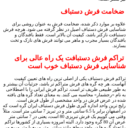
ضخامت فرش دستباف
علاوه بر موارد ذکر شده، ضخامت فرش به عنوان روشی برای
شناسایی فرش دستباف اصیل در نظر گرفته می شود. هرچه فرش
دستبافت نازکتر باشد، کیفیت آن بالاتر است. فقط بافندگان و
بافندگان بسیار مجرب و ماهر می توانند فرش های نازک و تخت
بسازند.
تراکم فرش دستبافت یک راه عالی برای
شناسایی فرش دستباف خوب است
تراکم فرش دستباف یکی از اصلی ترین راه های تعیین کیفیت
آنهاست. هر چه گره های فرش متراکم تر باشد، جزئیات آن بیشتر و
به طور طبیعی ظریف تر است. تراکم فرش ایرانی را با اصطلاحی
به نام «رجشمار» محاسبه می کنند. به معنای تعداد گره های بافته
شده در عرض فرش در واحد مشخصی از طول فرش است.
رایج ترین واحد اندازه گیری طول فرش دستباف ایران گره است که
در اصفهان برابر با 6.5 سانتی متر و در تبریز 7 سانتی متر است. مثلاً
وقتی می گوییم یک فرش تبریزی 80 است، یعنی در 7 سانتی متر
عرض آن 80 گره وجود دارد. البته امروزه بسیاری از کشورها تراکم
را تعداد گره ها در واحد سطح مانند سانتی متر مربع یا متر مربع می