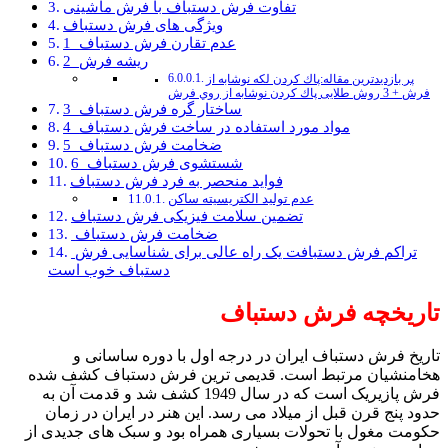
تفاوت فرش دستباف با فرش ماشینی
ویژگی های فرش دستباف
1_عدم تقارن فرش دستباف
2_ریشه فرش
پر بازدیدترین مقاله:پاك كردن لكه نوشابه از
فرش + 3 روش طلایی پاك كردن نوشابه از روي فرش
3_ساختار گره فرش دستباف
4_مواد مورد استفاده در ساخت فرش دستباف
5_ضخامت فرش دستباف
6_شستشوی فرش دستباف
فواید منحصر به فرد فرش دستباف
عدم تولید الکتریسیته ساکن
تضمین سلامت فیزیکی فرش دستباف
ضخامت فرش دستباف
تراکم فرش دستبافت یک راه عالی برای شناسایی فرش
دستباف خوب است
تاریخچه فرش دستباف
تاریخ فرش دستباف ایران در درجه اول با دوره ساسانی و
هخامنشیان مرتبط است. قدیمی ترین فرش دستباف کشف شده
فرش پازیریک است که در سال 1949 کشف شد و قدمت آن به
حدود پنج قرن قبل از میلاد می رسد. این هنر در ایران در زمان
حکومت مغول با تحولات بسیاری همراه بود و سبک های جدیدی از