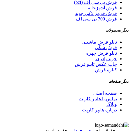
فرش بی سی اف (bcf)
فرش آشپزخانه
فرش قرمز لاکی جدید
فرش 700 بی سی اف
دیگر محصولات
تابلو فرش ماشینی
فرش شگی
تابلو فرش چهره
خرید پادری
چاپ عکس تابلو فرش
کناره فرش
دیگر صفحات
صفحه اصلی
تماس با هایپر کارپت
وبلاگ
درباره هایپر کارپت
تمامی حقوق برای :
هایپرفرش
محفوظ است