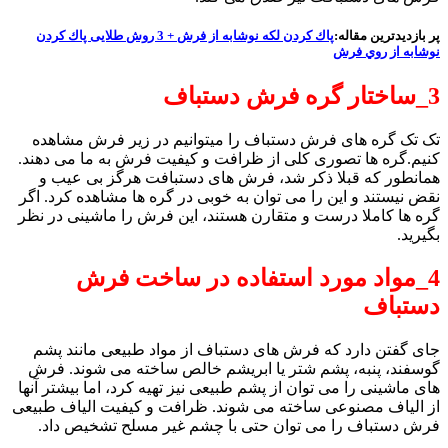
پر بازدیدترین مقاله:
پاك كردن لكه نوشابه از فرش + 3 روش طلایی پاك كردن
نوشابه از روي فرش
3_ساختار گره فرش دستباف
تک تک گره های فرش دستباف را میتوانیم در زیر فرش مشاهده
کنیم.گره ها تصوری کلی از ظرافت و کیفیت فرش به ما می دهند.
همانطور که قبلا ذکر شد، فرش های دستبافت هرگز بی عیب و
نقض نیستند و این را می توان به خوبی در گره ها مشاهده کرد. اگر
گره ها کاملا درست و متقارن هستند، این فرش را ماشینی در نظر
بگیرید.
4_مواد مورد استفاده در ساخت فرش
دستباف
جای گفتن دارد که فرش های دستباف از مواد طبیعی مانند پشم
گوسفند، پنبه، پشم شتر یا ابریشم خالص ساخته می شوند. فرش
های ماشینی را می توان از پشم طبیعی نیز تهیه کرد، اما بیشتر آنها
از الیاف مصنوعی ساخته می شوند. ظرافت و کیفیت الیاف طبیعی
فرش دستباف را می توان حتی با چشم غیر مسلح تشخیص داد.