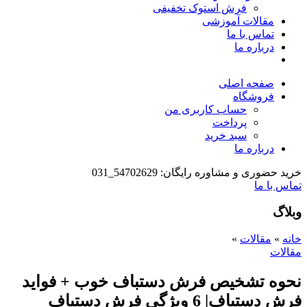
فرش استوک تخفیفی
مقالات آموزشی
تماس با ما
درباره ما
صفحه اصلی
فروشگاه
حساب کاربری من
پرداخت
سبد خرید
درباره ما
خرید حضوری و مشاوره رایگان: 54702629_031
تماس با ما
وبلاگ
خانه
»
مقالات
»
مقالات
نحوه تشخیص فرش دستباف خوب + فواید
فرش دستباف| 6 ویژگی فرش دستباف