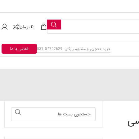
0
تومان
تماس با ما
خرید حضوری و مشاوره رایگان: 54702629_031